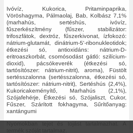
Ivóvíz, Kukorica, Pritaminpaprika,
Vöröshagyma, Pálmaolaj, Bab, Kolbász 7,1%
(marhahús, sertéshús, ivóvíz,
fűszerkészítmény (fűszer, stabilizátor:
trifoszfátok, dextróz, fűszerkivonat, ízfokozó:
nátrium-glutamát, dinátrium-5'-ribonukleotidok;
étkezési só, antioxidáns: nátrium-D-
eritroaszkorbát, csomósodást gátló: szilícium-
dioxid), pácsókeverék (étkezési só,
tartósítószer: nátrium-nitrit), aroma), Füstölt
sertésszalonna (sertésszalonna, étkezési só,
tartósítószer: nátrium-nitrit), Sertéshús (2,4%),
Kukoricakeményítő, Marhahús (2,1%),
Szójafehérje, Étkezési só, Szójaliszt, Cukor,
Fűszer, Szárított fokhagyma, Sűrítőanyag:
xantángumi
Nyomokban tejet és tojást tartalmazhat. A
termék szóját tartalmaz.