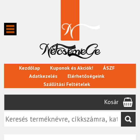
Kezdőlap
Kuponok és Akciók!
ÁSZF
Adatkezelés
Elérhetőségeink
Szállítási Feltételek
Kosár