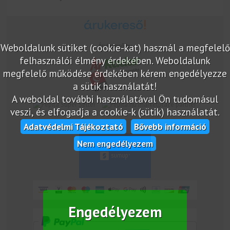
Weboldalunk sütiket (cookie-kat) használ a megfelelő
Árukereső.hu
felhasználói élmény érdekében. Weboldalunk
megfelelő működése érdekében kérem engedélyezze
a sütik használatát!
A weboldal további használatával Ön tudomásul
marketplace partner
veszi, és elfogadja a cookie-k (sütik) használatát.
Adatvédelmi Tájékoztató
Bővebb információ
Nem engedélyezem
Engedélyezem