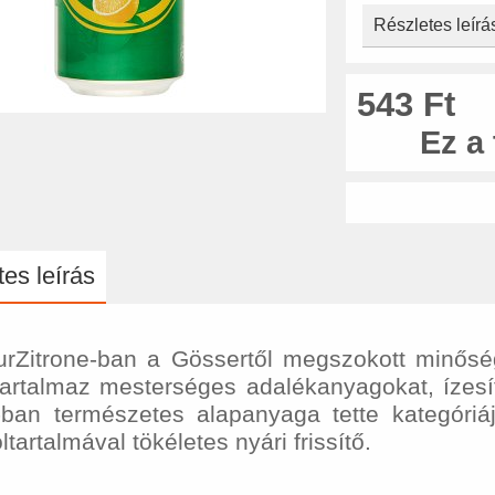
Részletes leírá
543 Ft
Ez a
es leírás
rZitrone-ban a Gössertől megszokott minőségi
artalmaz mesterséges adalékanyagokat, ízesít
ban természetes alapanyaga tette kategóriá
ltartalmával tökéletes nyári frissítő.