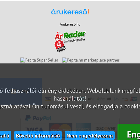
Árukereső.hu
marketplace partner
elő felhasználói élmény érdekében. Weboldalunk megfe
használatát!
sználatával Ön tudomásul veszi, és elfogadja a cookie-
En
tató
Bővebb információ
Nem engedélyezem