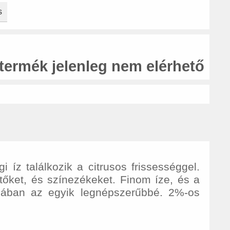
s
 termék jelenleg nem elérhető
 íz találkozik a citrusos frissességgel.
őket, és színezékeket. Finom íze, és a
jában az egyik legnépszerűbbé. 2%-os