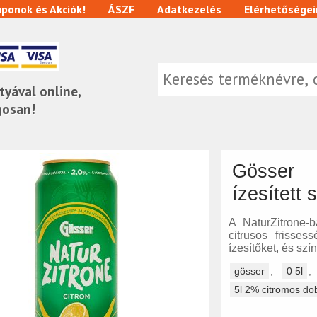
ponok és Akciók!
ÁSZF
Adatkezelés
Elérhetőségei
tyával online,
gosan!
Gösser 
ízesített 
A NaturZitrone-
citrusos frisse
ízesítőket, és sz
gösser
,
0 5l
5l 2% citromos dob