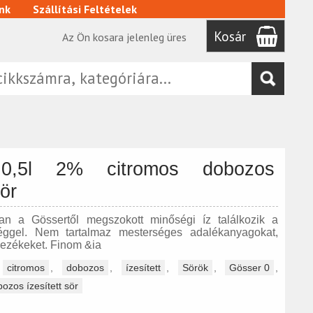
nk
Szállítási Feltételek
Kosár
Az Ön kosara jelenleg üres
0,5l 2% citromos dobozos
sör
ban a Gössertől megszokott minőségi íz találkozik a
sséggel. Nem tartalmaz mesterséges adalékanyagokat,
ínezékeket. Finom &ia
,
citromos
,
dobozos
,
ízesített
,
Sörök
,
Gösser 0
,
ozos ízesített sör