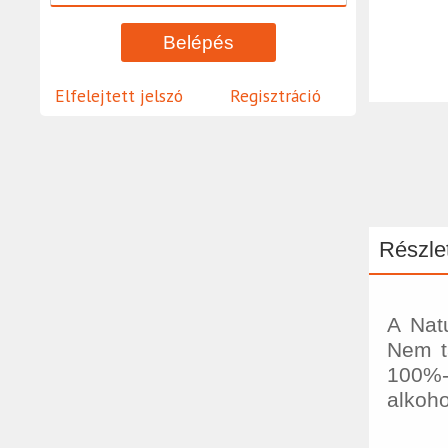
Elfelejtett jelszó
Regisztráció
Részlet
A Natu
Nem t
100%-
alkoho