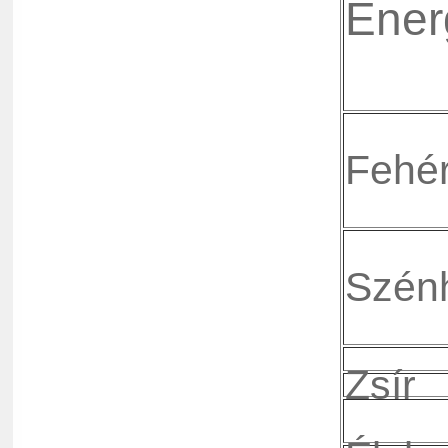
Ener
Fehér
Szénh
Zsír