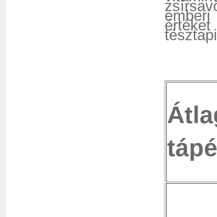
zsírsa
emberi
értéket
tésztap
Átl
tápé