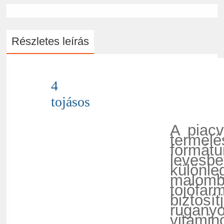
Részletes leírás
4
tojásos
A piacv
termel
formát
levesb
különle
malomba
tojófar
biztosí
rugany
vitamin