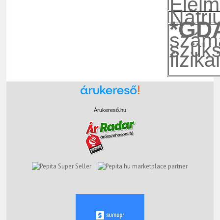
Élelm
Nátri
*GD
szám
szüks
fizik
Árukereső.hu
marketplace partner