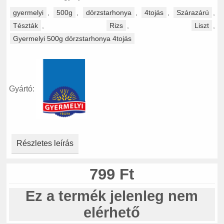
gyermelyi
,
500g
,
dörzstarhonya
,
4tojás
,
Szárazárú
,
Tészták
,
Rizs
,
Liszt
,
Gyermelyi 500g dörzstarhonya 4tojás
Gyártó:
Részletes leírás
799 Ft
Ez a termék jelenleg nem
elérhető