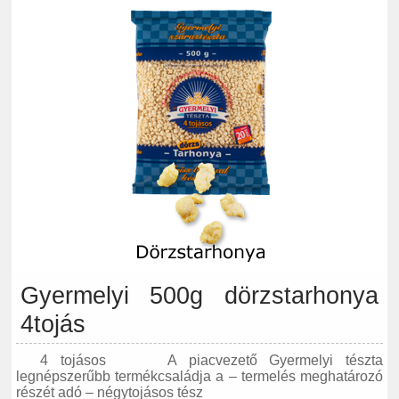
Gyermelyi 500g dörzstarhonya
4tojás
4 tojásos A piacvezető Gyermelyi tészta
legnépszerűbb termékcsaládja a – termelés meghatározó
részét adó – négytojásos tész