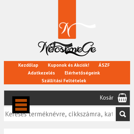
Kezdőlap
Kuponok és Akciók!
ÁSZF
Adatkezelés
Elérhetőségeink
Szállítási Feltételek
Kosár