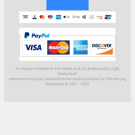
Az oldalon feltüntetek árak bruttó árak. Az árváltoztatás jogát
fenntartjuk!
www.netcsemege.hu, www.elelmiszer-hazhozszallitas.hu - Minden jog
fenntartva! © 2012 - 2020