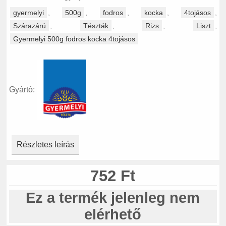
gyermelyi
,
500g
,
fodros
,
kocka
,
4tojásos
,
Szárazárú
,
Tészták
,
Rizs
,
Liszt
,
Gyermelyi 500g fodros kocka 4tojásos
Gyártó:
Részletes leírás
752 Ft
Ez a termék jelenleg nem
elérhető