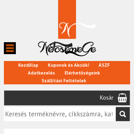
Kezdőlap
Kuponok és Akciók!
ÁSZF
Adatkezelés
Elérhetőségeink
Szállítási Feltételek
Kosár