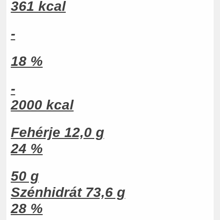
361 kcal
-
18 %
-
2000 kcal
Fehérje 12,0 g
24 %
50 g
Szénhidrát 73,6 g
28 %