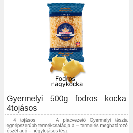
Gyermelyi 500g fodros kocka
4tojásos
4 tojásos A piacvezető Gyermelyi tészta
legnépszerűbb termékcsaládja a – termelés meghatározó
részét adó – négytojásos tész