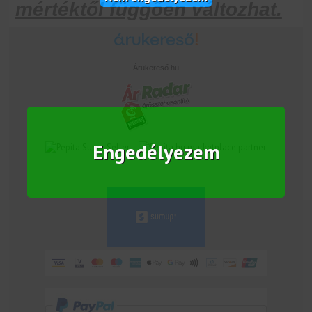
mértéktől függően változhat.
Árukereső.hu
Engedélyezem
marketplace partner