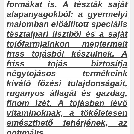
formákat is. A tészták saját
alapanyagokból: a gyermelyi
malomban előállított speciális
tésztaipari lisztből és a saját
tojófarmjainkon megtermelt
friss tojásból készülnek. A
friss tojás biztosítja
négytojásos termékeink
kiváló főzési tulajdonságait,
ruganyos állagát és gazdag,
finom ízét. A tojásban lévő
vitaminoknak, a tökéletesen
emészthető fehérjének, az
optimális