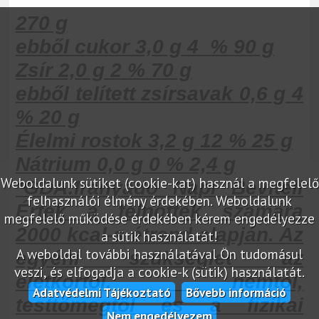
270 g
ebből cukor 3,0 g 4 % 90 g
Zsír 2,0 g 2 % 70 g
ebből telített zsírsavak 0,6 g 4
% 20 g
Élelmi rostok 3,2 g 12 % 25 g
Nátrium 0,0 g 0 % 2,4 g
Weboldalunk sütiket (cookie-kat) használ a megfelelő
*GDA:Irányadó Napi Beviteli
felhasználói élmény érdekében. Weboldalunk
Érték a felnőttek számára
megfelelő működése érdekében kérem engedélyezze
2000 kcal-s étrend alapján. Az
a sütik használatát!
A weboldal további használatával Ön tudomásul
egyéni szükséglet az
veszi, és elfogadja a cookie-k (sütik) használatát.
életkortól, nemtől,
Adatvédelmi Tájékoztató
Bővebb információ
testtömegtől és a fizikai
Nem engedélyezem