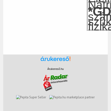
Nátr
*G
szám
szük
fizi
Árukereső.hu
marketplace partner