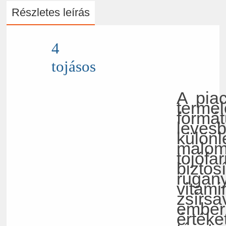
Részletes leírás
4
tojásos
A pia
terme
formá
leves
különl
malom
tojófa
bizto
rugan
vitam
zsírs
ember
érték