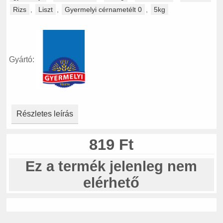
Rizs
,
Liszt
,
Gyermelyi cérnametélt 0
,
5kg
Gyártó:
Részletes leírás
819 Ft
Ez a termék jelenleg nem
elérhető