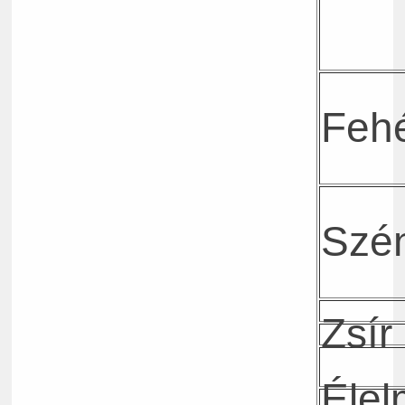
Fehé
Szén
Zsír
Élel