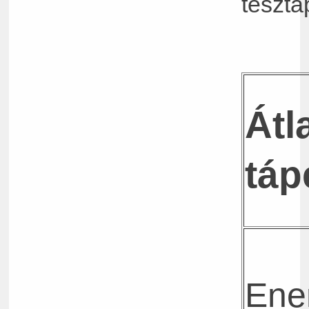
tészta
Átl
táp
Ene