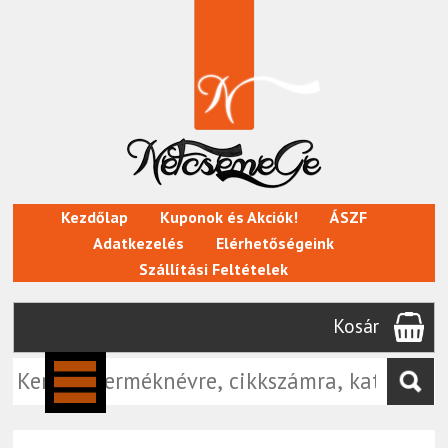
Kezdőlap
Kuponok és Akciók!
ÁSZF
Adatkezelés
Elérhetőségeink
Szállítási Feltételek
Kosár