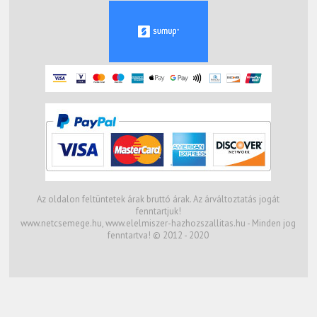
Az oldalon feltüntetek árak bruttó árak. Az árváltoztatás jogát
fenntartjuk!
www.netcsemege.hu, www.elelmiszer-hazhozszallitas.hu - Minden jog
fenntartva! © 2012 - 2020