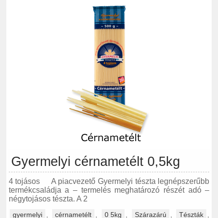
Gyermelyi cérnametélt 0,5kg
4 tojásos A piacvezető Gyermelyi tészta legnépszerűbb
termékcsaládja a – termelés meghatározó részét adó –
négytojásos tészta. A 2
gyermelyi
,
cérnametélt
,
0 5kg
,
Szárazárú
,
Tészták
,