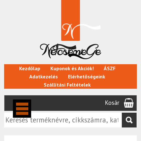
Kezdőlap
Kuponok és Akciók!
ÁSZF
Adatkezelés
Elérhetőségeink
Szállítási Feltételek
Kosár