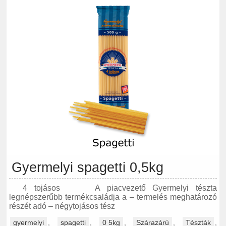
Gyermelyi spagetti 0,5kg
4 tojásos A piacvezető Gyermelyi tészta
legnépszerűbb termékcsaládja a – termelés meghatározó
részét adó – négytojásos tész
gyermelyi
,
spagetti
,
0 5kg
,
Szárazárú
,
Tészták
,