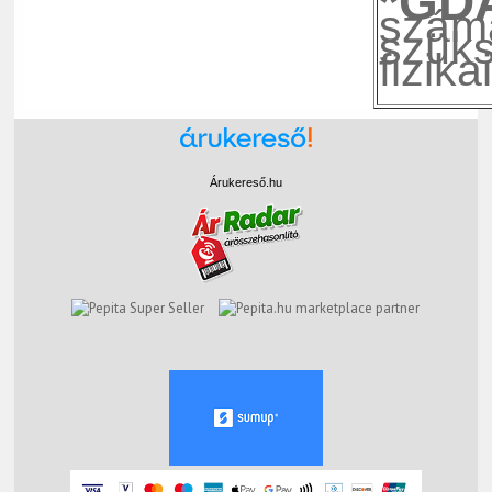
*GD
szám
szüks
fizik
Árukereső.hu
marketplace partner