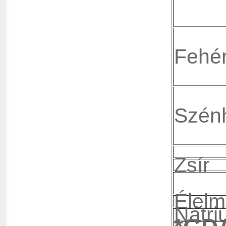
Fehér
Szénh
Zsír
Élelm
Nátri