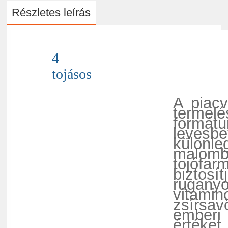
Részletes leírás
4
tojásos
A piacv
termel
formát
levesb
különle
malomba
tojófar
biztosí
rugany
vitamin
zsírsa
emberi
értéket