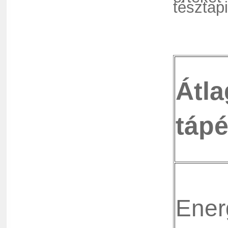
tésztap
Átl
tápé
Ener