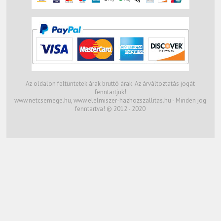
Az oldalon feltüntetek árak bruttó árak. Az árváltoztatás jogát
fenntartjuk!
www.netcsemege.hu, www.elelmiszer-hazhozszallitas.hu - Minden jog
fenntartva! © 2012 - 2020