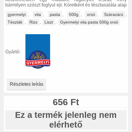
bármilyen szószt foglyul ejt. Köretként és tésztasaláta alap
gyermelyi
,
vita
,
pasta
,
500g
,
orsó
,
Szárazárú
,
Tészták
,
Rizs
,
Liszt
,
Gyermelyi vita pasta 500g orsó
Gyártó:
Részletes leírás
656 Ft
Ez a termék jelenleg nem
elérhető