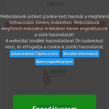
CHIFFERI
Weboldalunk sütiket (cookie-kat) használ a megfelelő
felhasználói élmény érdekében. Weboldalunk
Termék részletek
megfelelő működése érdekében kérem engedélyezze
a sütik használatát!
A weboldal további használatával Ön tudomásul
veszi, és elfogadja a cookie-k (sütik) használatát.
Adatvédelmi Tájékoztató
Bővebb információ
Nem engedélyezem
Árukereső.hu
marketplace partner
Engedélyezem