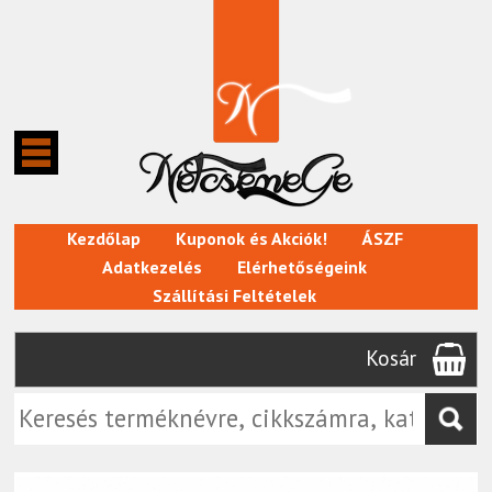
Kezdőlap
Kuponok és Akciók!
ÁSZF
Adatkezelés
Elérhetőségeink
Szállítási Feltételek
Kosár