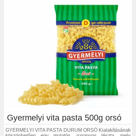
Gyermelyi vita pasta 500g orsó
GYERMELYI VITA PASTA DURUM ORSÓ Kialakításának
köszönhetően egy mutatós, ruganyos tészta, mely