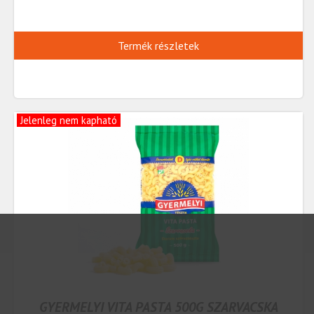
Termék részletek
Jelenleg nem kapható
GYERMELYI VITA PASTA 500G SZARVACSKA