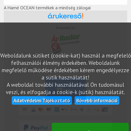
A Hamé OCEAN termékek a minőség zálogai
Árukereső.hu
Weboldalunk sütiket (cookie-kat) használ a megfelelő
marketplace partner
felhasználói élmény érdekében. Weboldalunk
megfelelő működése érdekében kérem engedélyezze
a sütik használatát!
A weboldal további használatával Ön tudomásul
veszi, és elfogadja a cookie-k (sütik) használatát.
Adatvédelmi Tájékoztató
Bővebb információ