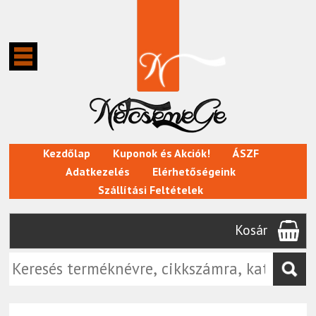
Kezdőlap
Kuponok és Akciók!
ÁSZF
Adatkezelés
Elérhetőségeink
Szállítási Feltételek
Kosár