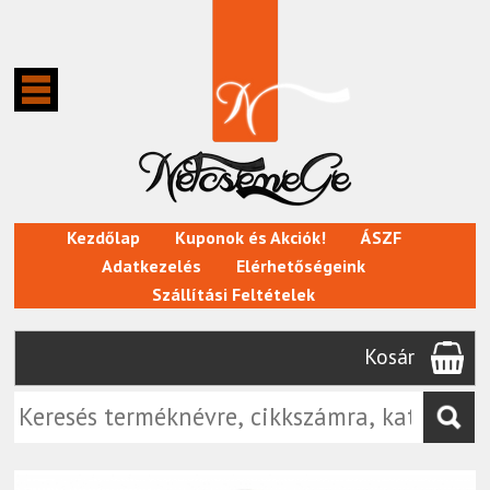
Kezdőlap
Kuponok és Akciók!
ÁSZF
Adatkezelés
Elérhetőségeink
Szállítási Feltételek
Kosár