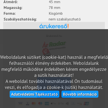
Átmérő:
45 mm
Magasság:
78 mm
Forma:
Kisgömb
Szabályozhatóság:
nem szabályozható
Árukereső.hu
Weboldalunk sütiket (cookie-kat) használ a megfelelő
felhasználói élmény érdekében. Weboldalunk
marketplace partner
megfelelő működése érdekében kérem engedélyezze
a sütik használatát!
A weboldal további használatával Ön tudomásul
veszi, és elfogadja a cookie-k (sütik) használatát.
Adatvédelmi Tájékoztató
Bővebb információ