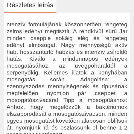
Részletes leírás
ntenzív formulájának köszönhetően rengeteg
zsíros edényt megtisztít. A rendkívül sűrű Jar
minden cseppje sokáig elég és rengeteg
edényt elmosogat. Nagy mennyiségű aktív
hab, hosszantartó habzás és intenzív zsíroldó
hatás. Kiváló a mindennapos edények
mosogatásához: az üvegpoharaktól a
serpenyőkig. Kellemes illatok a konyhában
mosogatás során. Adagolása: a
szennyeződés mennyiségének és típusának
megfelelően nyomjon pár cseppet a
mosogatószivacsra! Tipp a mosogatáshoz:
Ahhoz, hogy megelőzzük a baktériumok
elszaporodását a mosogatószivacson, minden
egyes mosogatást követően alaposan öblítsük
át, nyomjunk rá és oszlassunk el benne 1-2