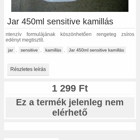
Jar 450ml sensitive kamillás
ntenzív formulájának köszönhetően rengeteg zsíros
edényt megtisztít.
jar
,
sensitive
,
kamillás
,
Jar 450ml sensitive kamillás
Részletes leírás
1 299 Ft
Ez a termék jelenleg nem
elérhető