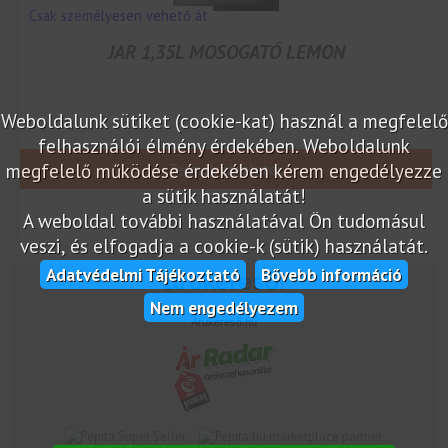
Csak személyesen vehető át
JAR 1,35L MOSOGATÓ LEMON
Weboldalunk sütiket (cookie-kat) használ a megfelelő
felhasználói élmény érdekében. Weboldalunk
megfelelő működése érdekében kérem engedélyezze
Termék részletek
a sütik használatát!
A weboldal további használatával Ön tudomásul
veszi, és elfogadja a cookie-k (sütik) használatát.
Adatvédelmi Tájékoztató
Bővebb információ
Nem engedélyezem
Árukereső.hu
marketplace partner