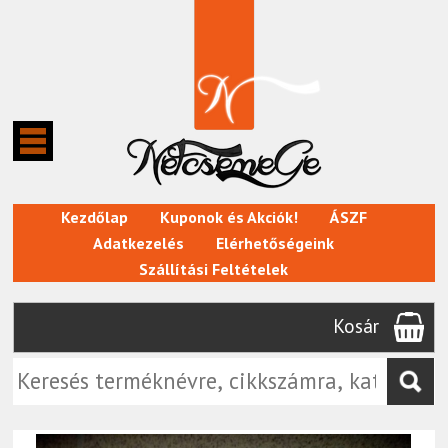
Kezdőlap
Kuponok és Akciók!
ÁSZF
Adatkezelés
Elérhetőségeink
Szállítási Feltételek
Kosár