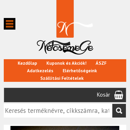
Kezdőlap
Kuponok és Akciók!
ÁSZF
Adatkezelés
Elérhetőségeink
Szállítási Feltételek
Kosár