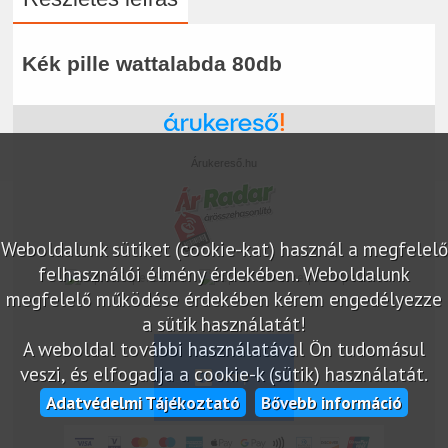
Kék pille wattalabda 80db
Árukereső.hu
Weboldalunk sütiket (cookie-kat) használ a megfelelő
felhasználói élmény érdekében. Weboldalunk
marketplace partner
megfelelő működése érdekében kérem engedélyezze
a sütik használatát!
A weboldal további használatával Ön tudomásul
veszi, és elfogadja a cookie-k (sütik) használatát.
Adatvédelmi Tájékoztató
Bővebb információ