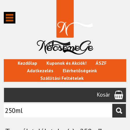
Kezdőlap
Kuponok és Akciók!
ÁSZF
Adatkezelés
Elérhetőségeink
Szállítási Feltételek
Kosár