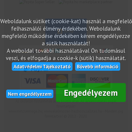
marketplace partner
Weboldalunk sütiket (cookie-kat) használ a megfelelő
felhasználói élmény érdekében. Weboldalunk
megfelelő működése érdekében kérem engedélyezze
a sütik használatát!
A weboldal további használatával Ön tudomásul
veszi, és elfogadja a cookie-k (sütik) használatát.
Adatvédelmi Tájékoztató
Bővebb információ
Engedélyezem
Nem engedélyezem
Az oldalon feltüntetek árak bruttó árak. Az árváltoztatás jogát
fenntartjuk!
www.netcsemege.hu, www.elelmiszer-hazhozszallitas.hu - Minden jog
fenntartva! © 2012 - 2020