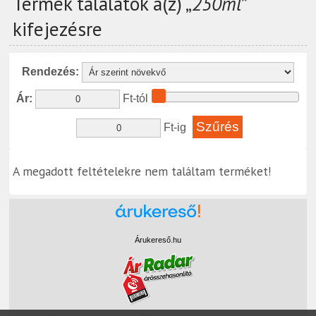
Termék találatok a(z) „
250ml
”
kifejezésre
Rendezés:
Ár:
Ft-tól
Ft-ig
A megadott feltételekre nem találtam terméket!
Árukereső.hu