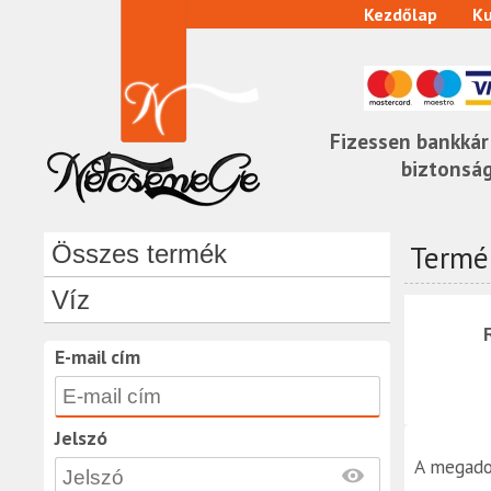
Kezdőlap
Ku
Fizessen bankkár
biztonsá
Termék
Összes termék
Víz
E-mail cím
Jelszó
A megado