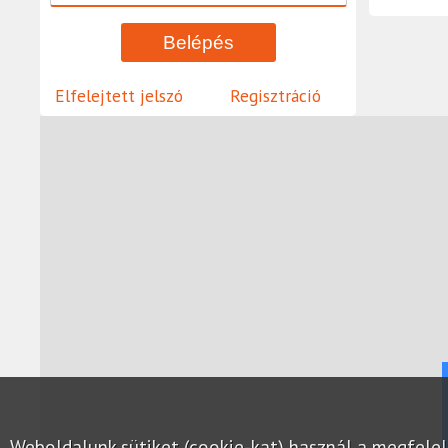
Elfelejtett jelszó
Regisztráció
Weboldalunk sütiket (cookie-kat) használ a megfel