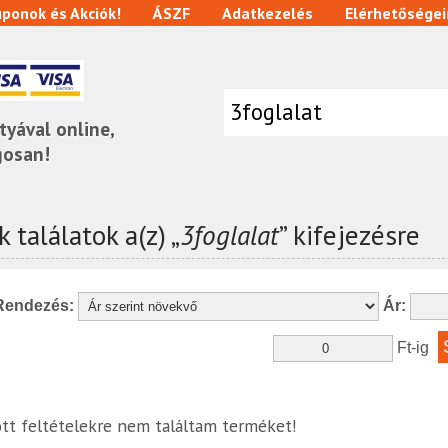
ponok és Akciók!
ÁSZF
Adatkezelés
Elérhetőségei
tyával online,
gosan!
 találatok a(z) „
3foglalat
” kifejezésre
Rendezés:
Ár:
Ft-ig
tt feltételekre nem találtam terméket!