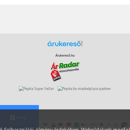
Árukereső.hu
marketplace partner
elő felhasználói élmény érdekében. Weboldalunk megfe