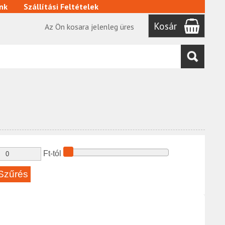
nk
Szállítási Feltételek
Kosár
Az Ön kosara jelenleg üres
Ft-tól