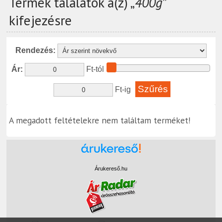
Termék találatok a(z) „
400g
”
kifejezésre
Rendezés:
Ár:
Ft-tól
Ft-ig
A megadott feltételekre nem találtam terméket!
Árukereső.hu