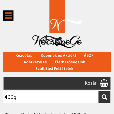
Kezdőlap
Kuponok és Akciók!
ÁSZF
Adatkezelés
Elérhetőségeink
Szállítási Feltételek
Kosár