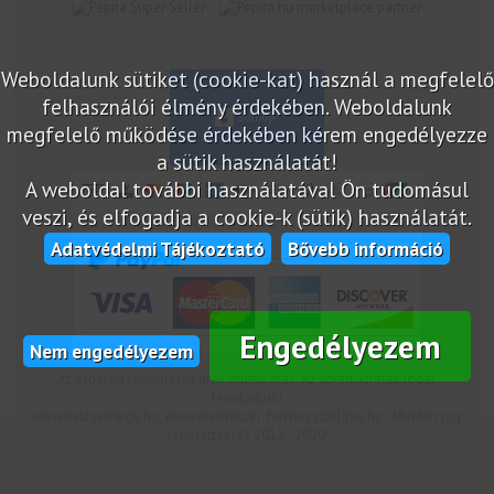
marketplace partner
Weboldalunk sütiket (cookie-kat) használ a megfelelő
felhasználói élmény érdekében. Weboldalunk
megfelelő működése érdekében kérem engedélyezze
a sütik használatát!
A weboldal további használatával Ön tudomásul
veszi, és elfogadja a cookie-k (sütik) használatát.
Adatvédelmi Tájékoztató
Bővebb információ
Engedélyezem
Nem engedélyezem
Az oldalon feltüntetek árak bruttó árak. Az árváltoztatás jogát
fenntartjuk!
www.netcsemege.hu, www.elelmiszer-hazhozszallitas.hu - Minden jog
fenntartva! © 2012 - 2020