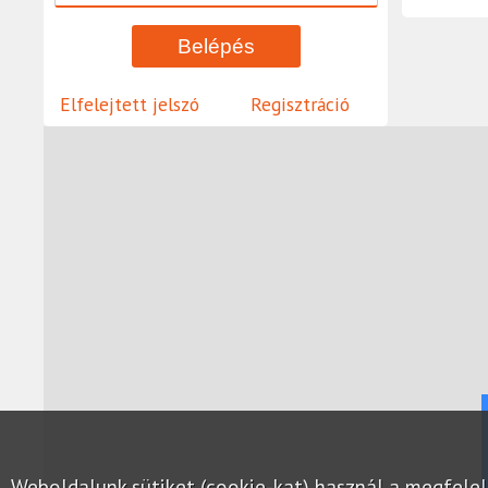
Elfelejtett jelszó
Regisztráció
Weboldalunk sütiket (cookie-kat) használ a megfel