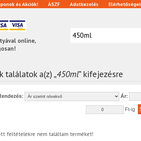
ponok és Akciók!
ÁSZF
Adatkezelés
Elérhetőségei
tyával online,
gosan!
 találatok a(z) „
450ml
” kifejezésre
Rendezés:
Ár:
Ft-ig
tt feltételekre nem találtam terméket!