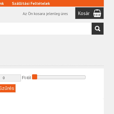
nk
Szállítási Feltételek
Kosár
Az Ön kosara jelenleg üres
Ft-tól