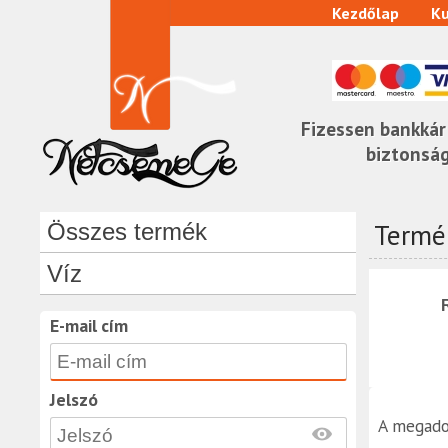
Kezdőlap
Ku
Fizessen bankkár
biztonsá
Termék
Összes termék
Víz
E-mail cím
Jelszó
A megado