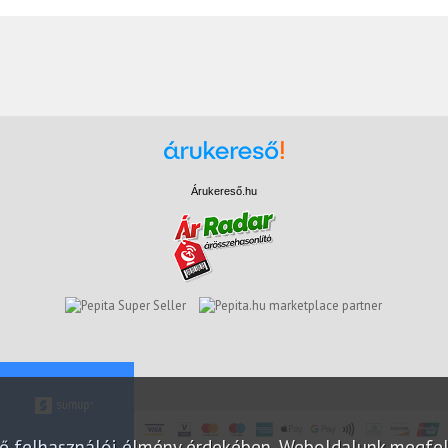
Árukereső.hu
marketplace partner
elő felhasználói élmény érdekében. Weboldalunk megfe