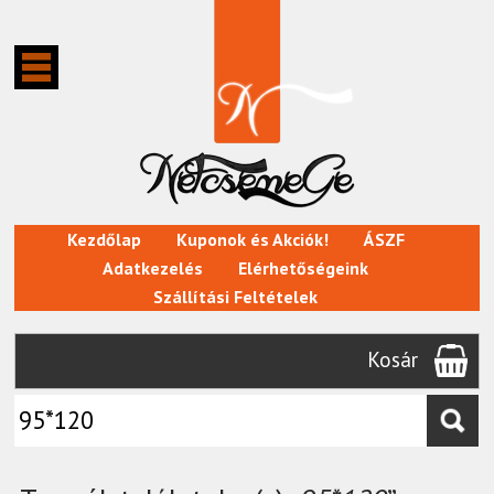
Kezdőlap
Kuponok és Akciók!
ÁSZF
Adatkezelés
Elérhetőségeink
Szállítási Feltételek
Kosár