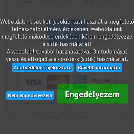
marketplace partner
Weboldalunk sütiket (cookie-kat) használ a megfelelő
felhasználói élmény érdekében. Weboldalunk
megfelelő működése érdekében kérem engedélyezze
a sütik használatát!
A weboldal további használatával Ön tudomásul
veszi, és elfogadja a cookie-k (sütik) használatát.
Adatvédelmi Tájékoztató
Bővebb információ
Engedélyezem
Nem engedélyezem
Az oldalon feltüntetek árak bruttó árak. Az árváltoztatás jogát
fenntartjuk!
www.netcsemege.hu, www.elelmiszer-hazhozszallitas.hu - Minden jog
fenntartva! © 2012 - 2020