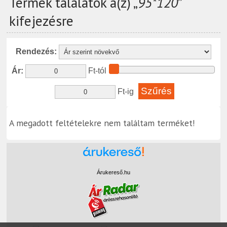
Termék találatok a(z) „
95*120
”
kifejezésre
Rendezés:
Ár:
Ft-tól
Ft-ig
A megadott feltételekre nem találtam terméket!
Árukereső.hu