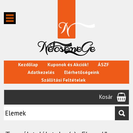
Kezdőlap
Kuponok és Akciók!
ÁSZF
Adatkezelés
Elérhetőségeink
Szállítási Feltételek
Kosár