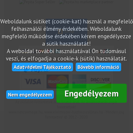
marketplace partner
Weboldalunk sütiket (cookie-kat) használ a megfelelő
felhasználói élmény érdekében. Weboldalunk
megfelelő működése érdekében kérem engedélyezze
a sütik használatát!
A weboldal további használatával Ön tudomásul
veszi, és elfogadja a cookie-k (sütik) használatát.
Adatvédelmi Tájékoztató
Bővebb információ
Engedélyezem
Nem engedélyezem
Az oldalon feltüntetek árak bruttó árak. Az árváltoztatás jogát
fenntartjuk!
www.netcsemege.hu, www.elelmiszer-hazhozszallitas.hu - Minden jog
fenntartva! © 2012 - 2020