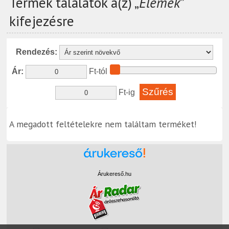
Termék találatok a(z) „
Elemek
”
kifejezésre
Rendezés:
Ár:
Ft-tól
Ft-ig
A megadott feltételekre nem találtam terméket!
Árukereső.hu