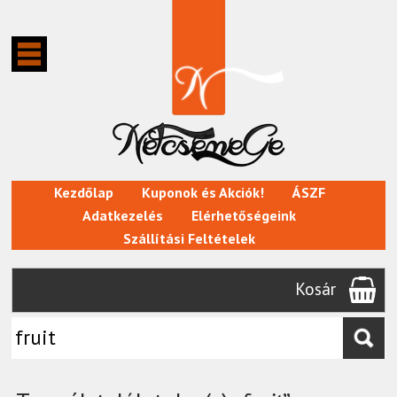
Kezdőlap
Kuponok és Akciók!
ÁSZF
Adatkezelés
Elérhetőségeink
Szállítási Feltételek
Kosár