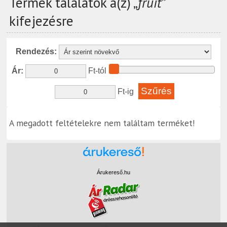
Termék találatok a(z) „
fruit
”
kifejezésre
Rendezés:
Ár:
Ft-tól
Ft-ig
A megadott feltételekre nem találtam terméket!
Árukereső.hu