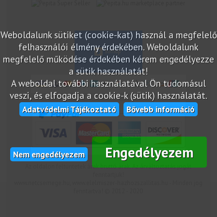
marketplace partner
Weboldalunk sütiket (cookie-kat) használ a megfelelő
felhasználói élmény érdekében. Weboldalunk
megfelelő működése érdekében kérem engedélyezze
a sütik használatát!
A weboldal további használatával Ön tudomásul
veszi, és elfogadja a cookie-k (sütik) használatát.
Adatvédelmi Tájékoztató
Bővebb információ
Engedélyezem
Nem engedélyezem
Az oldalon feltüntetek árak bruttó árak. Az árváltoztatás jogát
fenntartjuk!
www.netcsemege.hu, www.elelmiszer-hazhozszallitas.hu - Minden jog
fenntartva! © 2012 - 2020