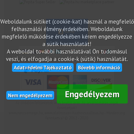
marketplace partner
Weboldalunk sütiket (cookie-kat) használ a megfelelő
felhasználói élmény érdekében. Weboldalunk
megfelelő működése érdekében kérem engedélyezze
a sütik használatát!
A weboldal további használatával Ön tudomásul
veszi, és elfogadja a cookie-k (sütik) használatát.
Adatvédelmi Tájékoztató
Bővebb információ
Engedélyezem
Nem engedélyezem
Az oldalon feltüntetek árak bruttó árak. Az árváltoztatás jogát
fenntartjuk!
www.netcsemege.hu, www.elelmiszer-hazhozszallitas.hu - Minden jog
fenntartva! © 2012 - 2020