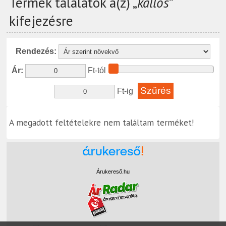
Termék találatok a(z) „
kallos
”
kifejezésre
Rendezés:
Ár:
Ft-tól
Ft-ig
A megadott feltételekre nem találtam terméket!
Árukereső.hu