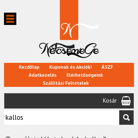
Kezdőlap
Kuponok és Akciók!
ÁSZF
Adatkezelés
Elérhetőségeink
Szállítási Feltételek
Kosár