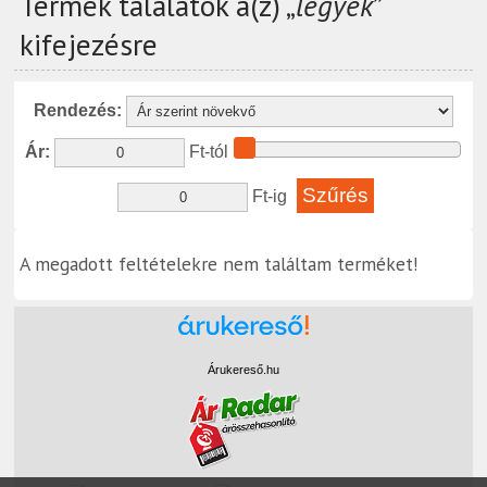
Termék találatok a(z) „
legyek
”
kifejezésre
Rendezés:
Ár:
Ft-tól
Ft-ig
A megadott feltételekre nem találtam terméket!
Árukereső.hu