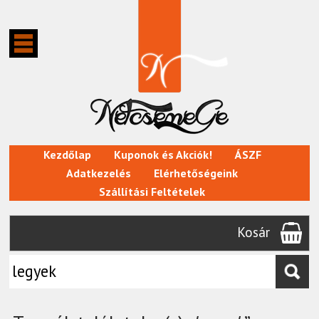
Kezdőlap
Kuponok és Akciók!
ÁSZF
Adatkezelés
Elérhetőségeink
Szállítási Feltételek
Kosár