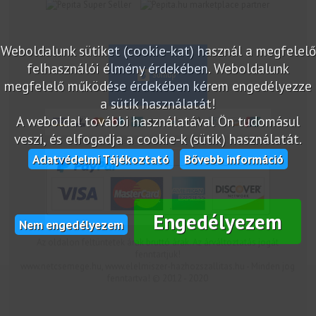
marketplace partner
Weboldalunk sütiket (cookie-kat) használ a megfelelő
felhasználói élmény érdekében. Weboldalunk
megfelelő működése érdekében kérem engedélyezze
a sütik használatát!
A weboldal további használatával Ön tudomásul
veszi, és elfogadja a cookie-k (sütik) használatát.
Adatvédelmi Tájékoztató
Bővebb információ
Engedélyezem
Nem engedélyezem
Az oldalon feltüntetek árak bruttó árak. Az árváltoztatás jogát
fenntartjuk!
www.netcsemege.hu, www.elelmiszer-hazhozszallitas.hu - Minden jog
fenntartva! © 2012 - 2020