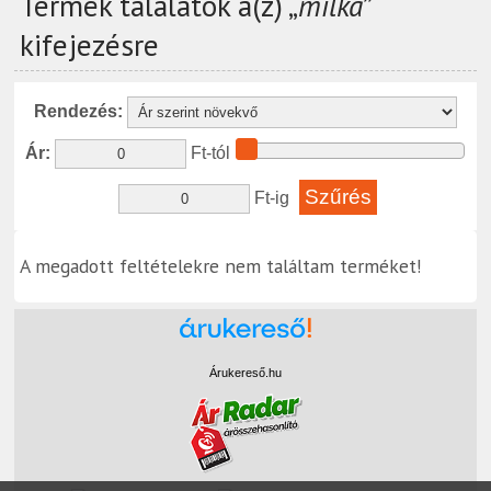
Termék találatok a(z) „
milka
”
kifejezésre
Rendezés:
Ár:
Ft-tól
Ft-ig
A megadott feltételekre nem találtam terméket!
Árukereső.hu