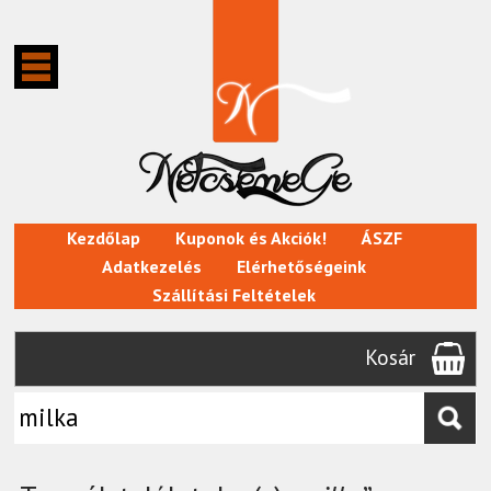
Kezdőlap
Kuponok és Akciók!
ÁSZF
Adatkezelés
Elérhetőségeink
Szállítási Feltételek
Kosár