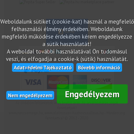
marketplace partner
Weboldalunk sütiket (cookie-kat) használ a megfelelő
felhasználói élmény érdekében. Weboldalunk
megfelelő működése érdekében kérem engedélyezze
a sütik használatát!
A weboldal további használatával Ön tudomásul
veszi, és elfogadja a cookie-k (sütik) használatát.
Adatvédelmi Tájékoztató
Bővebb információ
Engedélyezem
Nem engedélyezem
Az oldalon feltüntetek árak bruttó árak. Az árváltoztatás jogát
fenntartjuk!
www.netcsemege.hu, www.elelmiszer-hazhozszallitas.hu - Minden jog
fenntartva! © 2012 - 2020