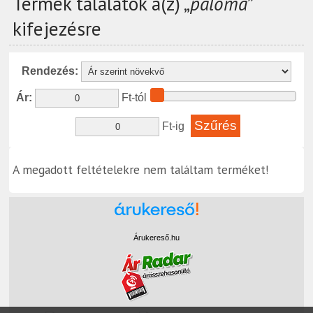
Termék találatok a(z) „
paloma
”
kifejezésre
Rendezés:
Ár:
Ft-tól
Ft-ig
A megadott feltételekre nem találtam terméket!
Árukereső.hu