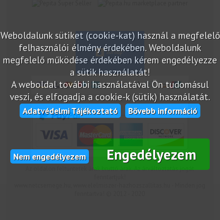
marketplace partner
Weboldalunk sütiket (cookie-kat) használ a megfelelő
felhasználói élmény érdekében. Weboldalunk
megfelelő működése érdekében kérem engedélyezze
a sütik használatát!
A weboldal további használatával Ön tudomásul
veszi, és elfogadja a cookie-k (sütik) használatát.
Adatvédelmi Tájékoztató
Bővebb információ
Engedélyezem
Nem engedélyezem
Az oldalon feltüntetek árak bruttó árak. Az árváltoztatás jogát
fenntartjuk!
www.netcsemege.hu, www.elelmiszer-hazhozszallitas.hu - Minden jog
fenntartva! © 2012 - 2020