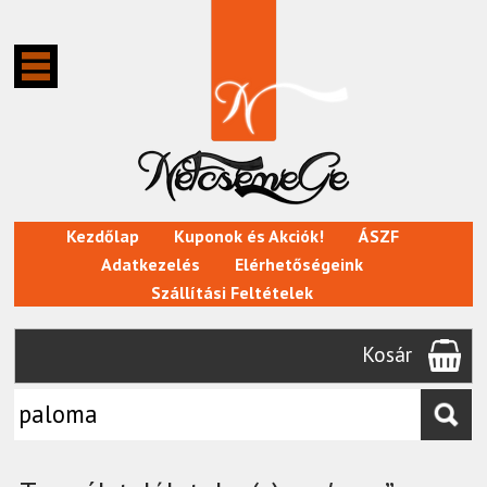
Kezdőlap
Kuponok és Akciók!
ÁSZF
Adatkezelés
Elérhetőségeink
Szállítási Feltételek
Kosár