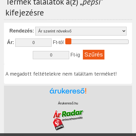
Termék találatok a(z) „
pepsi
”
kifejezésre
Rendezés:
Ár:
Ft-tól
Ft-ig
A megadott feltételekre nem találtam terméket!
Árukereső.hu