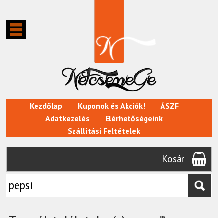
Kezdőlap
Kuponok és Akciók!
ÁSZF
Adatkezelés
Elérhetőségeink
Szállítási Feltételek
Kosár