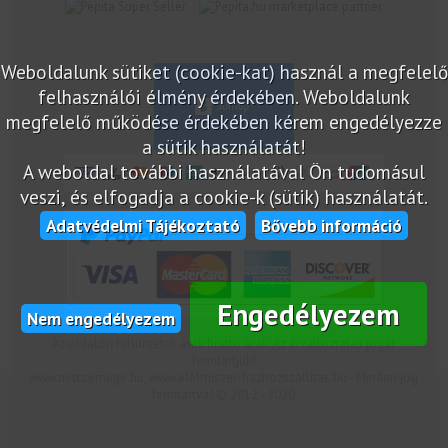
marketplace partner
Weboldalunk sütiket (cookie-kat) használ a megfelelő
felhasználói élmény érdekében. Weboldalunk
megfelelő működése érdekében kérem engedélyezze
a sütik használatát!
A weboldal további használatával Ön tudomásul
veszi, és elfogadja a cookie-k (sütik) használatát.
Adatvédelmi Tájékoztató
Bővebb információ
Engedélyezem
Nem engedélyezem
Az oldalon feltüntetek árak bruttó árak. Az árváltoztatás jogát
fenntartjuk!
www.netcsemege.hu, www.elelmiszer-hazhozszallitas.hu - Minden jog
fenntartva! © 2012 - 2020