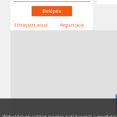
Elfelejtett jelszó
Regisztráció
Weboldalunk sütiket (cookie-kat) használ a megfel