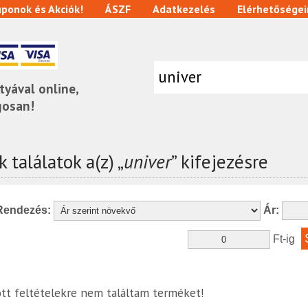
ponok és Akciók!
ÁSZF
Adatkezelés
Elérhetőségei
tyával online,
gosan!
 találatok a(z) „
univer
” kifejezésre
Rendezés:
Ár:
Ft-ig
tt feltételekre nem találtam terméket!