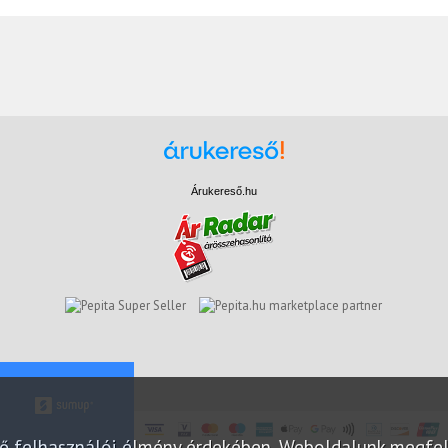
Árukereső.hu
marketplace partner
elő felhasználói élmény érdekében. Weboldalunk megfe