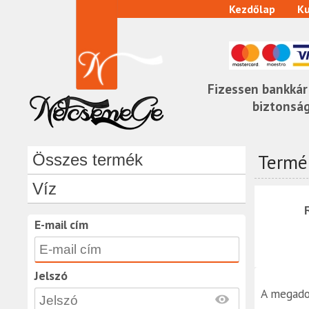
Kezdőlap
Ku
Fizessen bankkár
biztonsá
Termék
Összes termék
Víz
E-mail cím
Jelszó
A megado