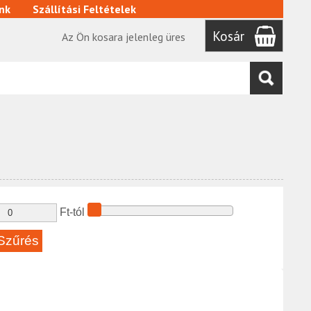
nk
Szállítási Feltételek
Kosár
Az Ön kosara jelenleg üres
Ft-tól