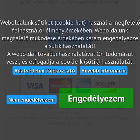
marketplace partner
Weboldalunk sütiket (cookie-kat) használ a megfelelő
felhasználói élmény érdekében. Weboldalunk
megfelelő működése érdekében kérem engedélyezze
a sütik használatát!
A weboldal további használatával Ön tudomásul
veszi, és elfogadja a cookie-k (sütik) használatát.
Adatvédelmi Tájékoztató
Bővebb információ
Engedélyezem
Nem engedélyezem
Az oldalon feltüntetek árak bruttó árak. Az árváltoztatás jogát
fenntartjuk!
www.netcsemege.hu, www.elelmiszer-hazhozszallitas.hu - Minden jog
fenntartva! © 2012 - 2020