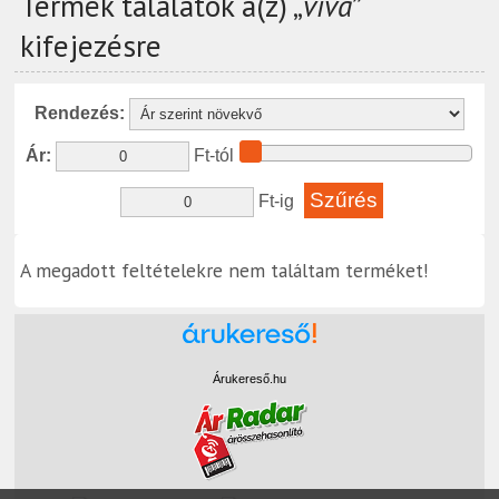
Termék találatok a(z) „
viva
”
kifejezésre
Rendezés:
Ár:
Ft-tól
Ft-ig
A megadott feltételekre nem találtam terméket!
Árukereső.hu