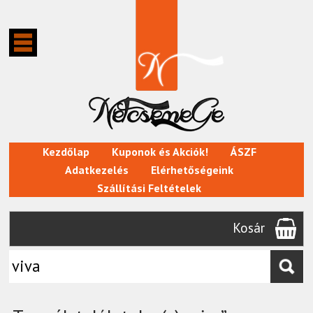
Kezdőlap
Kuponok és Akciók!
ÁSZF
Adatkezelés
Elérhetőségeink
Szállítási Feltételek
Kosár