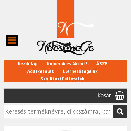
Kezdőlap
Kuponok és Akciók!
ÁSZF
Adatkezelés
Elérhetőségeink
Szállítási Feltételek
Kosár