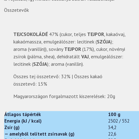
Összetevők
TEJCSOKOLÁDÉ
47% (cukor, teljes
TEJPOR
, kakaóvaj,
kakaómassza, emulgeálószer: lecitinek (
SZÓJA
);
aroma (vanillin)), sovány
TEJPOR
(17%), cukor, növényi
zsírok (pálma, shea), dehidratált
VAJ
, emulgeálószer:
lecitinek (
SZÓJA
); aroma (vanillin).
Összes tej összetevő: 32% | Összes kakaó
összetevő: 15%
Magyarországon forgalmazott kiszerelések: 20g
Átlagos tápérték
100 g
Energia (kJ / kcal)
2302 / 552
Zsír (g)
34,2
— amelyből telített zsírsavak (g)
22,6