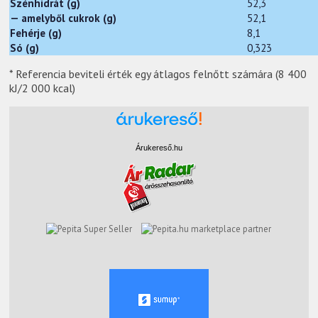
Szénhidrát (g)
52,3
— amelyből cukrok (g)
52,1
Fehérje (g)
8,1
Só (g)
0,323
* Referencia beviteli érték egy átlagos felnőtt számára (8 400
kJ/2 000 kcal)
Árukereső.hu
marketplace partner