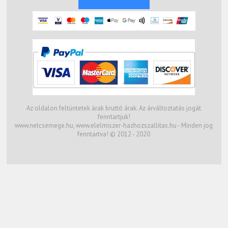
Az oldalon feltüntetek árak bruttó árak. Az árváltoztatás jogát
fenntartjuk!
www.netcsemege.hu, www.elelmiszer-hazhozszallitas.hu - Minden jog
fenntartva! © 2012 - 2020