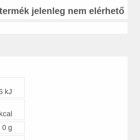
 termék jelenleg nem elérhető
6 kJ
kcal
0 g