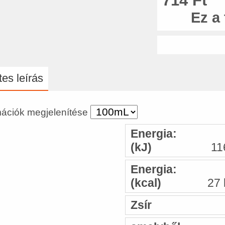
714 Ft
Ez a
es leírás
mációk megjelenítése
Energia:
(kJ)
11
Energia:
(kcal)
27 
Zsír