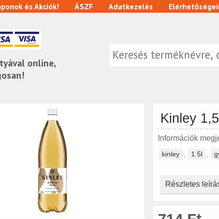
ponok és Akciók!
ÁSZF
Adatkezelés
Elérhetőségei
tyával online,
gosan!
Kinley 1,
Informáci
kinley
,
1 5l
,
g
Részletes leírá