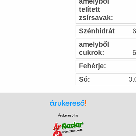
amelyből
telített
zsírsavak:
Szénhidrát
6
amelyből
cukrok:
6
Fehérje:
Só:
0.
Árukereső.hu