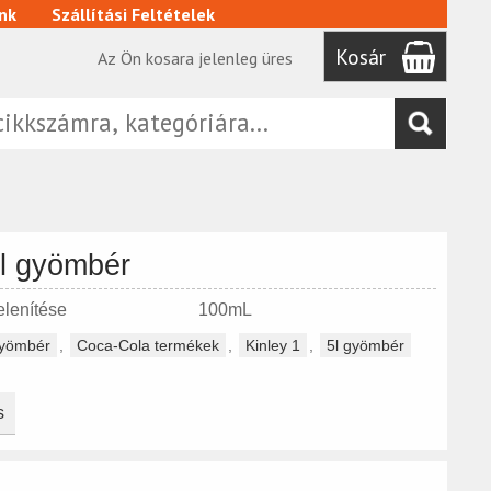
nk
Szállítási Feltételek
Kosár
Az Ön kosara jelenleg üres
5l gyömbér
ók megjelenítése 100mL
yömbér
,
Coca-Cola termékek
,
Kinley 1
,
5l gyömbér
s