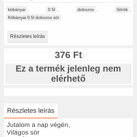
köbányai
,
0 5l
,
dobozos
,
Sörök
,
Köbányai 0.5l dobozos sör
Részletes leírás
376 Ft
Ez a termék jelenleg nem
elérhető
Részletes leírás
Jutalom a nap végén,
Világos sör