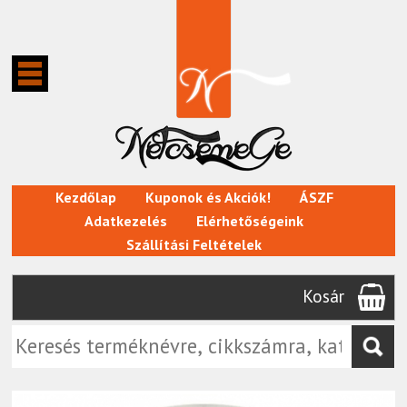
Kezdőlap
Kuponok és Akciók!
ÁSZF
Adatkezelés
Elérhetőségeink
Szállítási Feltételek
Kosár