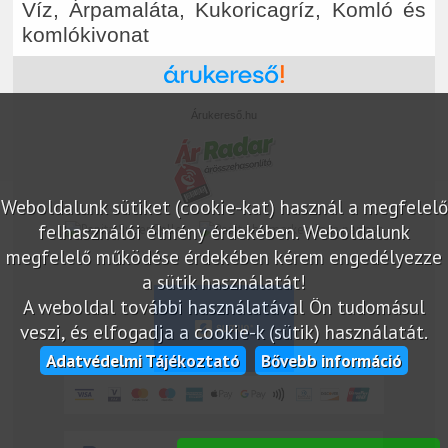
Víz, Árpamaláta, Kukoricagríz, Komló és
komlókivonat
Árukereső.hu
Weboldalunk sütiket (cookie-kat) használ a megfelelő
felhasználói élmény érdekében. Weboldalunk
marketplace partner
megfelelő működése érdekében kérem engedélyezze
a sütik használatát!
A weboldal további használatával Ön tudomásul
veszi, és elfogadja a cookie-k (sütik) használatát.
Adatvédelmi Tájékoztató
Bővebb információ