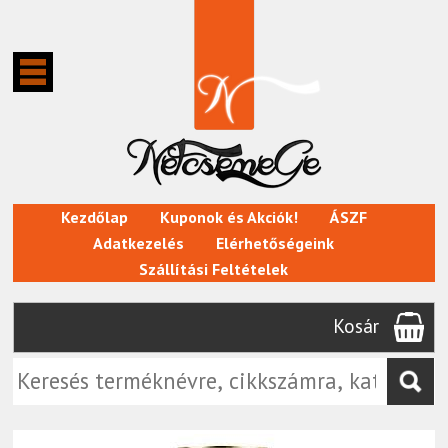
Kezdőlap
Kuponok és Akciók!
ÁSZF
Adatkezelés
Elérhetőségeink
Szállítási Feltételek
Kosár