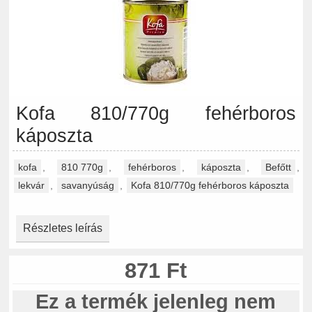
Kofa 810/770g fehérboros
káposzta
kofa
,
810 770g
,
fehérboros
,
káposzta
,
Befőtt
,
lekvár
,
savanyúság
,
Kofa 810/770g fehérboros káposzta
Részletes leírás
871 Ft
Ez a termék jelenleg nem