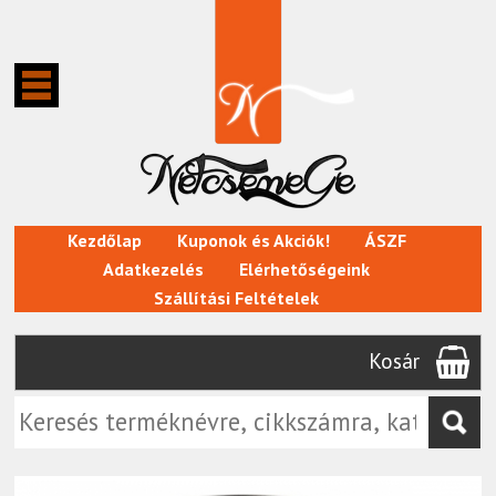
Kezdőlap
Kuponok és Akciók!
ÁSZF
Adatkezelés
Elérhetőségeink
Szállítási Feltételek
Kosár