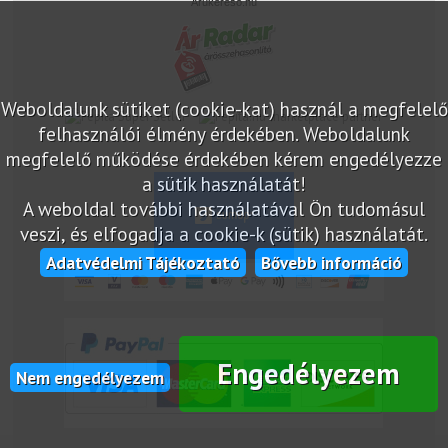
Árukereső.hu
Weboldalunk sütiket (cookie-kat) használ a megfelelő
marketplace partner
felhasználói élmény érdekében. Weboldalunk
megfelelő működése érdekében kérem engedélyezze
a sütik használatát!
A weboldal további használatával Ön tudomásul
veszi, és elfogadja a cookie-k (sütik) használatát.
Adatvédelmi Tájékoztató
Bővebb információ
Engedélyezem
Nem engedélyezem