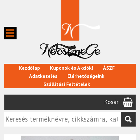
Kezdőlap
Kuponok és Akciók!
ÁSZF
Adatkezelés
Elérhetőségeink
Szállítási Feltételek
Kosár