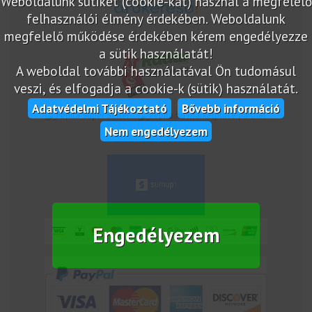
Weboldalunk sütiket (cookie-kat) használ a megfelelő
felhasználói élmény érdekében. Weboldalunk
megfelelő működése érdekében kérem engedélyezze
Árukereső.hu
a sütik használatát!
A weboldal további használatával Ön tudomásul
veszi, és elfogadja a cookie-k (sütik) használatát.
Adatvédelmi Tájékoztató
Bővebb információ
marketplace partner
Nem engedélyezem
Engedélyezem