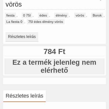
vörös
fiesta
,
0 75l
,
édes
,
élmény
,
vörös
,
Borok
,
La fiesta 0
,
75l édes élmény vörös
Részletes leírás
784 Ft
Ez a termék jelenleg nem
elérhető
Részletes leírás