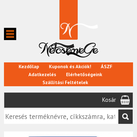
Kezdőlap
Kuponok és Akciók!
ÁSZF
Adatkezelés
Elérhetőségeink
Szállítási Feltételek
Kosár