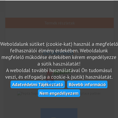
Termék részletek
Weboldalunk sütiket (cookie-kat) használ a megfelelő
felhasználói élmény érdekében. Weboldalunk
megfelelő működése érdekében kérem engedélyezze
a sütik használatát!
Árukereső.hu
A weboldal további használatával Ön tudomásul
veszi, és elfogadja a cookie-k (sütik) használatát.
Adatvédelmi Tájékoztató
Bővebb információ
Nem engedélyezem
marketplace partner