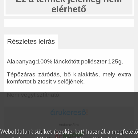
elérhető
Részletes leírás
Alapanyag:100% lánckötött poliészter 125g.
Tépőzáras záródás, bő kialakítás, mely extra
komfortot biztosít viselőjének.
Nem vegytisztítható.
Árukereső.hu
Weboldalunk sütiket (cookie-kat) használ a megfelelő