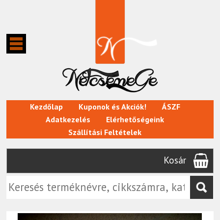
Kezdőlap
Kuponok és Akciók!
ÁSZF
Adatkezelés
Elérhetőségeink
Szállítási Feltételek
Kosár