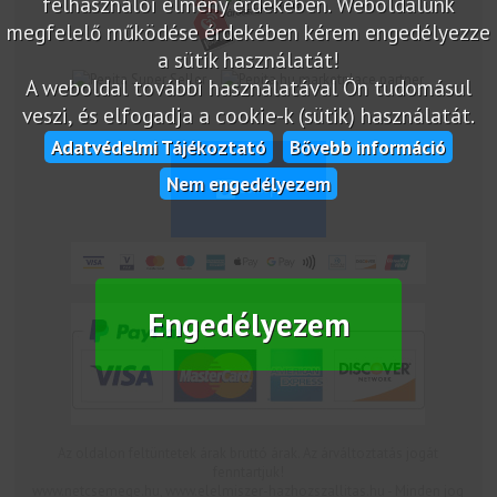
felhasználói élmény érdekében. Weboldalunk
megfelelő működése érdekében kérem engedélyezze
a sütik használatát!
marketplace partner
A weboldal további használatával Ön tudomásul
veszi, és elfogadja a cookie-k (sütik) használatát.
Adatvédelmi Tájékoztató
Bővebb információ
Nem engedélyezem
Engedélyezem
Az oldalon feltüntetek árak bruttó árak. Az árváltoztatás jogát
fenntartjuk!
www.netcsemege.hu, www.elelmiszer-hazhozszallitas.hu - Minden jog