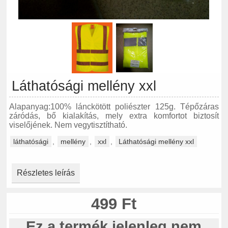
Láthatósági mellény xxl
Alapanyag:100% lánckötött poliészter 125g. Tépőzáras
záródás, bő kialakítás, mely extra komfortot biztosít
viselőjének. Nem vegytisztítható.
láthatósági
,
mellény
,
xxl
,
Láthatósági mellény xxl
Részletes leírás
499 Ft
Ez a termék jelenleg nem