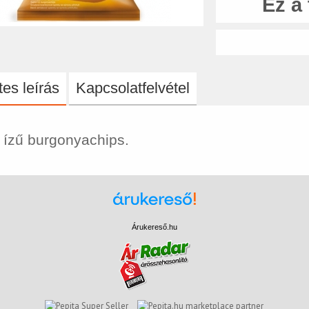
Ez a
es leírás
Kapcsolatfelvétel
 ízű burgonyachips.
Árukereső.hu
marketplace partner