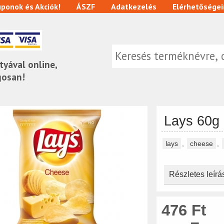
ponok és Akciók!
ÁSZF
Adatkezelés
Elérhetőségei
tyával online,
gosan!
Lays 60g
lays
,
cheese
,
Részletes leírá
476 Ft