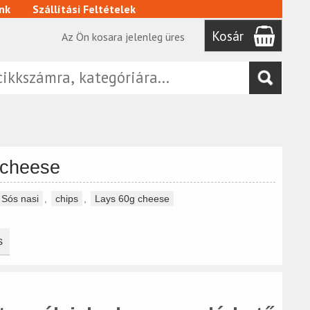
nk
Szállítási Feltételek
Kosár
Az Ön kosara jelenleg üres
 cheese
Sós nasi
,
chips
,
Lays 60g cheese
s