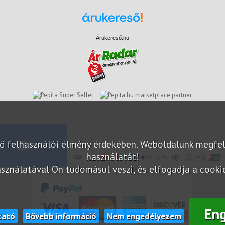
Árukereső.hu
marketplace partner
elő felhasználói élmény érdekében. Weboldalunk megfe
használatát!
sználatával Ön tudomásul veszi, és elfogadja a cookie-
En
tató
Bővebb információ
Nem engedélyezem