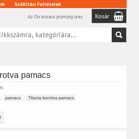
nk
Szállítási Feltételek
Kosár
Az Ön kosara jelenleg üres
orotva pamacs
t.
,
pamacs
,
Titania borotva pamacs
s