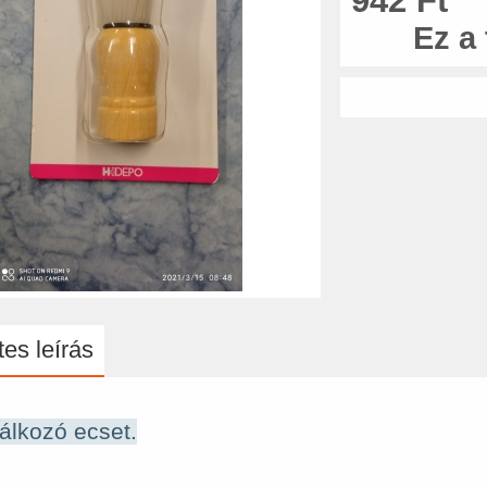
942 Ft
Ez a
es leírás
álkozó ecset.