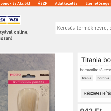
ponok és Akciók!
ÁSZF
Adatkezelés
Elérhetőségei
tyával online,
gosan!
Titania b
borotválkozó ecse
titania
,
borotva
Részletes leírá