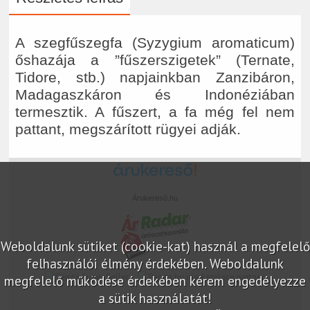
A szegfűszegfa (Syzygium aromaticum)
őshazája a ”fűszerszigetek” (Ternate,
Tidore, stb.) napjainkban Zanzibáron,
Madagaszkáron és Indonéziában
termesztik. A fűszert, a fa még fel nem
pattant, megszárított rügyei adják.
Árukereső.hu
Weboldalunk sütiket (cookie-kat) használ a megfelelő
felhasználói élmény érdekében. Weboldalunk
marketplace partner
megfelelő működése érdekében kérem engedélyezze
a sütik használatát!