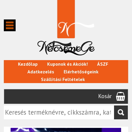
Kezdőlap
Kuponok és Akciók!
ÁSZF
Adatkezelés
Elérhetőségeink
Szállítási Feltételek
Kosár