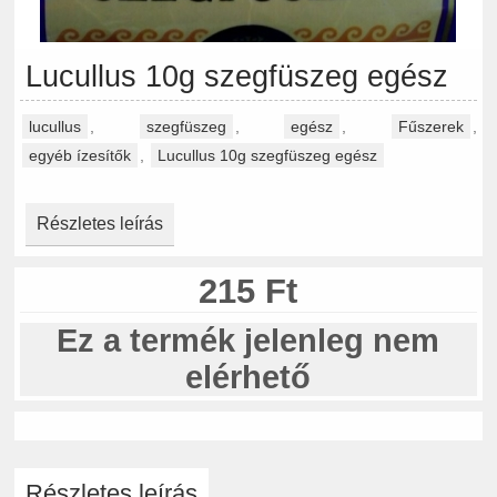
Lucullus 10g szegfüszeg egész
lucullus
,
szegfüszeg
,
egész
,
Fűszerek
,
egyéb ízesítők
,
Lucullus 10g szegfüszeg egész
Részletes leírás
215 Ft
Ez a termék jelenleg nem
elérhető
Részletes leírás