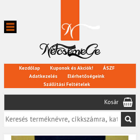
Kezdőlap
Kuponok és Akciók!
ÁSZF
Adatkezelés
Elérhetőségeink
Szállítási Feltételek
Kosár