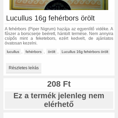
Lucullus 16g fehérbors örölt
A fehérbors (Piper Nigrum) hazája az egyenlítő vidéke. A
fűszer a borscserje beérett, hántolt termése. Nem annyira
csípős mint a feketebors, ezért kedvelt, de ajánlatos
óvatosan kezelni.
lucullus
,
fehérbors
,
örölt
,
Lucullus 16g fehérbors örölt
Részletes leírás
208 Ft
Ez a termék jelenleg nem
elérhető