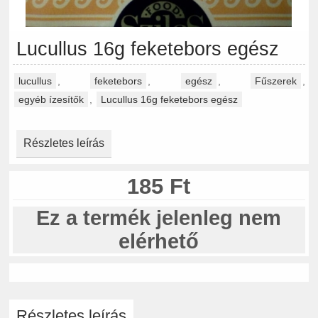
Lucullus 16g feketebors egész
lucullus
,
feketebors
,
egész
,
Fűszerek
,
egyéb ízesítők
,
Lucullus 16g feketebors egész
Részletes leírás
185 Ft
Ez a termék jelenleg nem
elérhető
Részletes leírás