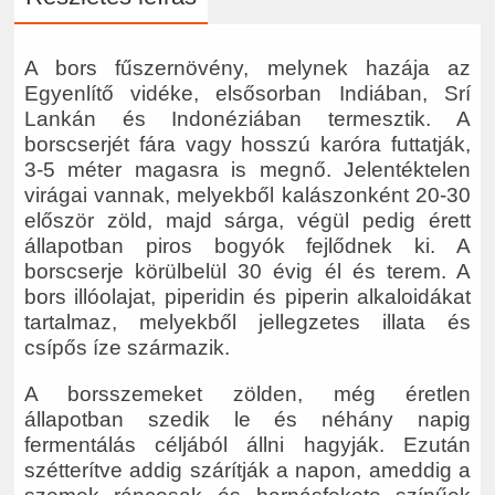
A bors fűszernövény, melynek hazája az
Egyenlítő vidéke, elsősorban Indiában, Srí
Lankán és Indonéziában termesztik. A
borscserjét fára vagy hosszú karóra futtatják,
3-5 méter magasra is megnő. Jelentéktelen
virágai vannak, melyekből kalászonként 20-30
először zöld, majd sárga, végül pedig érett
állapotban piros bogyók fejlődnek ki. A
borscserje körülbelül 30 évig él és terem. A
bors illóolajat, piperidin és piperin alkaloidákat
tartalmaz, melyekből jellegzetes illata és
csípős íze származik.
A borsszemeket zölden, még éretlen
állapotban szedik le és néhány napig
fermentálás céljából állni hagyják. Ezután
szétterítve addig szárítják a napon, ameddig a