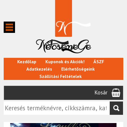
Kezdőlap
Kuponok és Akciók!
ÁSZF
Adatkezelés
Elérhetőségeink
Szállítási Feltételek
Kosár