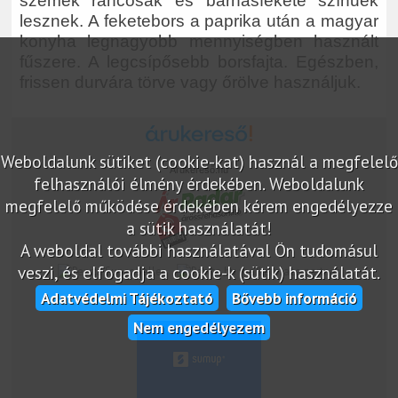
szemek ráncosak és barnásfekete színűek
lesznek. A feketebors a paprika után a magyar
konyha legnagyobb mennyiségben használt
fűszere. A legcsípősebb borsfajta. Egészben,
frissen durvára törve vagy őrölve használjuk.
Weboldalunk sütiket (cookie-kat) használ a megfelelő
Árukereső.hu
felhasználói élmény érdekében. Weboldalunk
megfelelő működése érdekében kérem engedélyezze
a sütik használatát!
A weboldal további használatával Ön tudomásul
veszi, és elfogadja a cookie-k (sütik) használatát.
marketplace partner
Adatvédelmi Tájékoztató
Bővebb információ
Nem engedélyezem