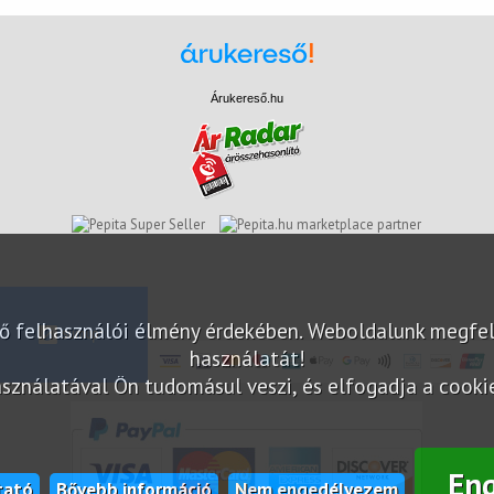
Árukereső.hu
marketplace partner
elő felhasználói élmény érdekében. Weboldalunk megfe
használatát!
sználatával Ön tudomásul veszi, és elfogadja a cookie-
En
tató
Bővebb információ
Nem engedélyezem