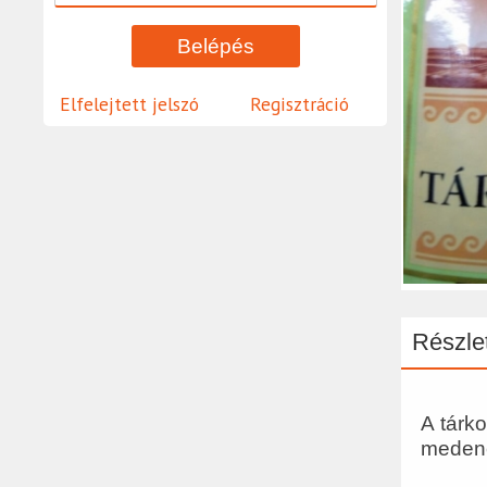
Elfelejtett jelszó
Regisztráció
Részlet
A tárk
medenc