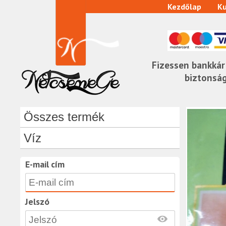
Kezdőlap
Ku
Fizessen bankkár
biztonsá
Összes termék
Víz
E-mail cím
Jelszó