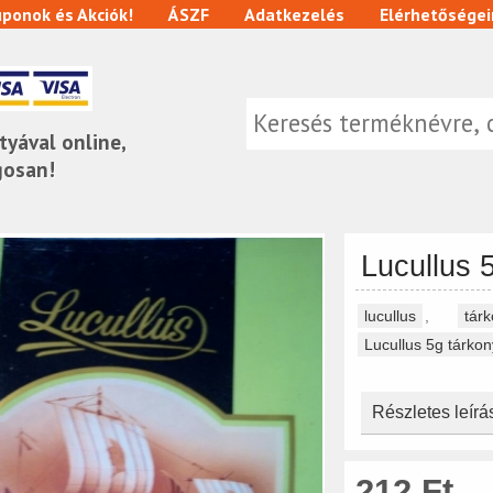
ponok és Akciók!
ÁSZF
Adatkezelés
Elérhetőségei
tyával online,
gosan!
Lucullus 
lucullus
,
tárk
Lucullus 5g tárkon
Részletes leírá
212 Ft