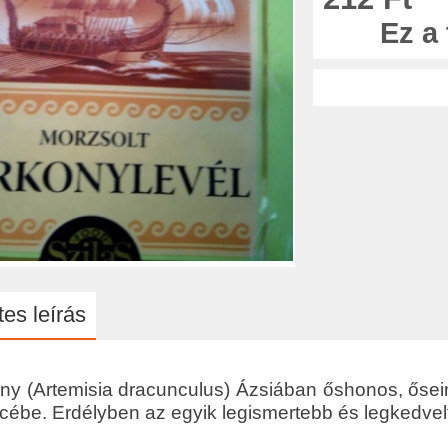
Ez a
es leírás
ony (Artemisia dracunculus) Ázsiában őshonos, ősei
ébe. Erdélyben az egyik legismertebb és legkedvel