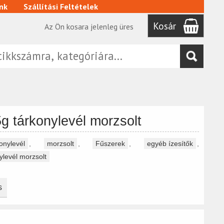
nk
Szállítási Feltételek
Kosár
Az Ön kosara jelenleg üres
5g tárkonylevél morzsolt
onylevél
,
morzsolt
,
Fűszerek
,
egyéb ízesítők
,
ylevél morzsolt
s