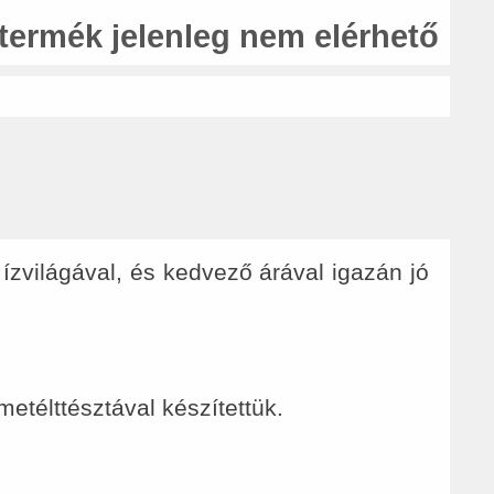
 termék jelenleg nem elérhető
ízvilágával, és kedvező árával igazán jó
etélttésztával készítettük.