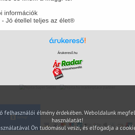
i információk
 - Jó étellel teljes az élet®
Árukereső.hu
marketplace partner
elő felhasználói élmény érdekében. Weboldalunk megfe
használatát!
sználatával Ön tudomásul veszi, és elfogadja a cookie-