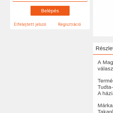
Elfelejtett jelszó
Regisztráció
Részlet
A Magg
válasz
Termé
Tudta
A házi
Márka
Takaré