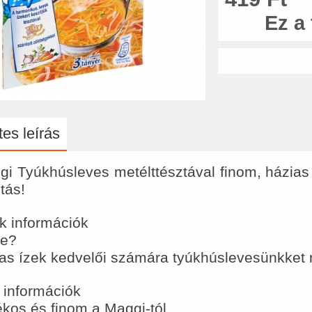
Ez a
es leírás
i Tyúkhúsleves metélttésztával finom, házias 
tás!
k információk
-e?
as ízek kedvelői számára tyúkhúslevesünkket m
 információk
kos és finom a Maggi-tól