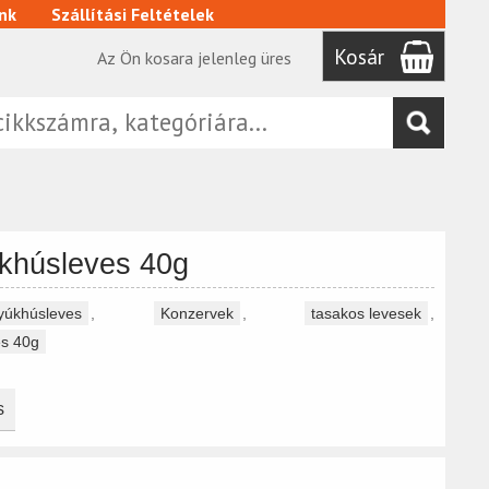
nk
Szállítási Feltételek
Kosár
Az Ön kosara jelenleg üres
khúsleves 40g
tyúkhúsleves
,
Konzervek
,
tasakos levesek
,
es 40g
s