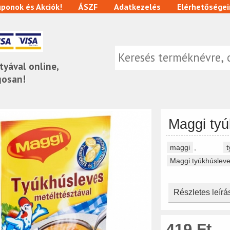
ponok és Akciók!
ÁSZF
Adatkezelés
Elérhetőségei
tyával online,
gosan!
Maggi tyú
maggi
,
Maggi tyúkhúslev
Részletes leírá
419 Ft