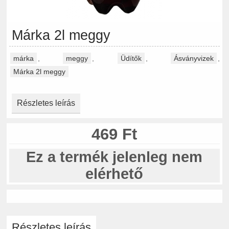
Márka 2l meggy
márka
,
meggy
,
Üdítők
,
Ásványvizek
,
Márka 2l meggy
Részletes leírás
469 Ft
Ez a termék jelenleg nem
elérhető
Részletes leírás