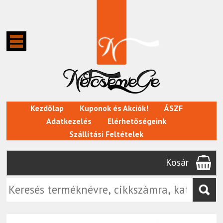
Kezdőlap
Kuponok és Akciók!
ÁSZF
Adatkezelés
Elérhetőségeink
Szállítási Feltételek
Kosár