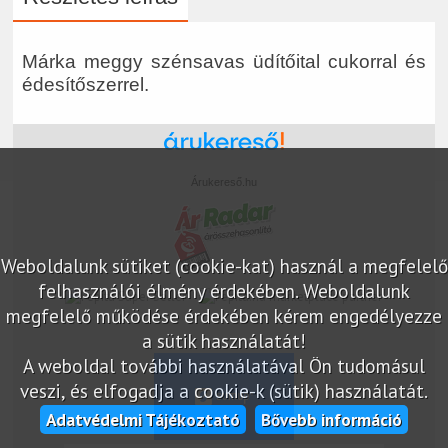
Márka meggy szénsavas üdítőital cukorral és
édesítőszerrel.
Árukereső.hu
Weboldalunk sütiket (cookie-kat) használ a megfelelő
felhasználói élmény érdekében. Weboldalunk
marketplace partner
megfelelő működése érdekében kérem engedélyezze
a sütik használatát!
A weboldal további használatával Ön tudomásul
veszi, és elfogadja a cookie-k (sütik) használatát.
Adatvédelmi Tájékoztató
Bővebb információ