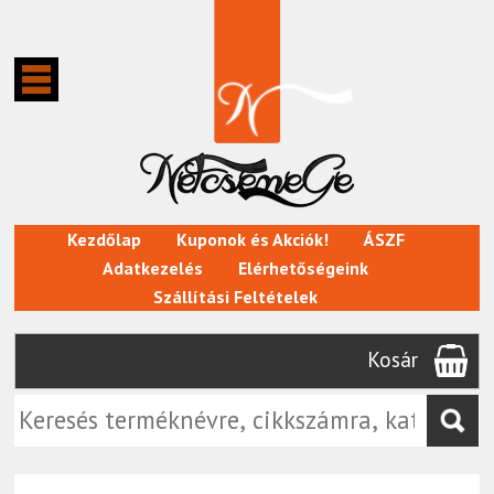
Kezdőlap
Kuponok és Akciók!
ÁSZF
Adatkezelés
Elérhetőségeink
Szállítási Feltételek
Kosár