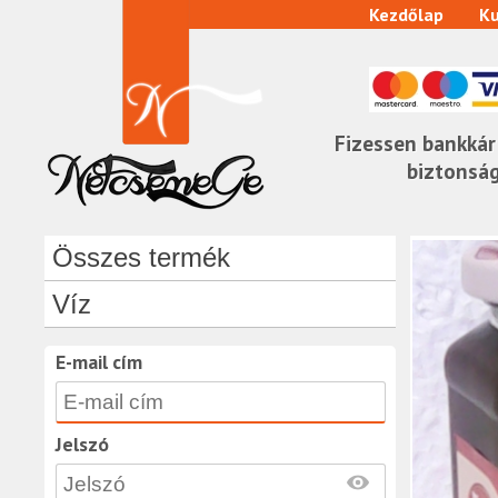
Kezdőlap
Ku
Fizessen bankkár
biztonsá
Összes termék
Víz
E-mail cím
Jelszó