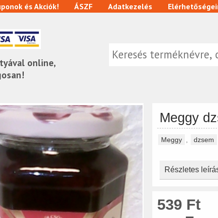
ponok és Akciók!
ÁSZF
Adatkezelés
Elérhetőségei
tyával online,
gosan!
Meggy dz
Meggy
,
dzsem
Részletes leírá
539 Ft