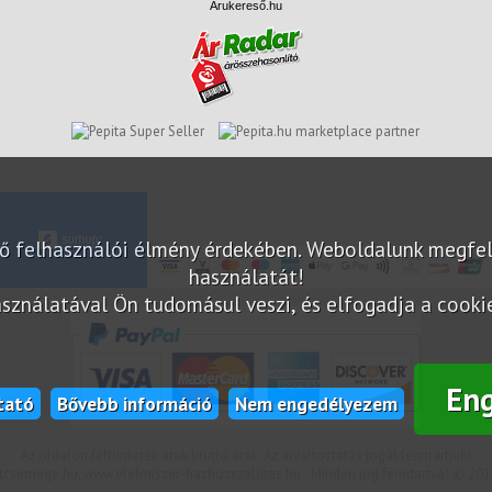
Árukereső.hu
marketplace partner
elő felhasználói élmény érdekében. Weboldalunk megfe
használatát!
sználatával Ön tudomásul veszi, és elfogadja a cookie-
En
tató
Bővebb információ
Nem engedélyezem
Az oldalon feltüntetek árak bruttó árak. Az árváltoztatás jogát fenntartjuk!
csemege.hu, www.elelmiszer-hazhozszallitas.hu - Minden jog fenntartva! © 201