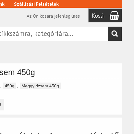
nk
Szállítási Feltételek
Kosár
Az Ön kosara jelenleg üres
sem 450g
,
450g
,
Meggy dzsem 450g
s