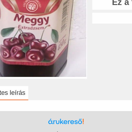
Ez a
es leírás