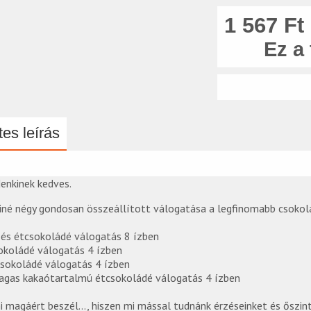
1 567 Ft
Ez a
es leírás
denkinek kedves.
liné négy gondosan összeállított válogatása a legfinomabb csokol
- és étcsokoládé válogatás 8 ízben
okoládé válogatás 4 ízben
sokoládé válogatás 4 ízben
agas kakaótartalmú étcsokoládé válogatás 4 ízben
i magáért beszél…, hiszen mi mással tudnánk érzéseinket és őszint