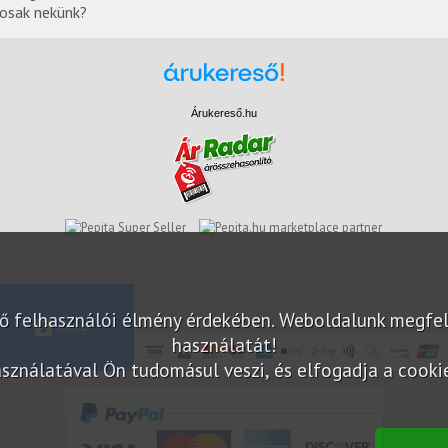
tosak nekünk?
Árukereső.hu
marketplace partner
elő felhasználói élmény érdekében. Weboldalunk megfe
használatát!
sználatával Ön tudomásul veszi, és elfogadja a cookie-