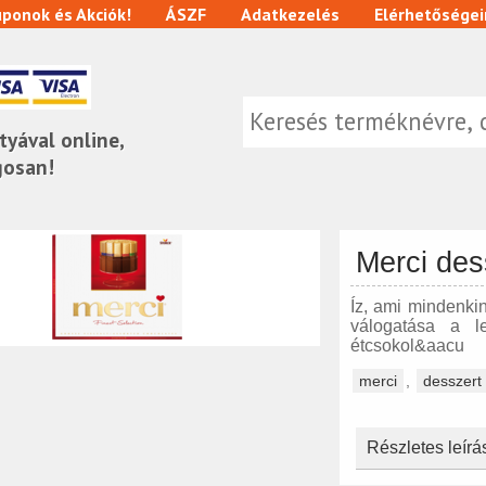
ponok és Akciók!
ÁSZF
Adatkezelés
Elérhetőségei
tyával online,
gosan!
Merci des
Íz, ami mindenki
válogatása a l
étcsokol&aacu
merci
,
desszert
Részletes leírá