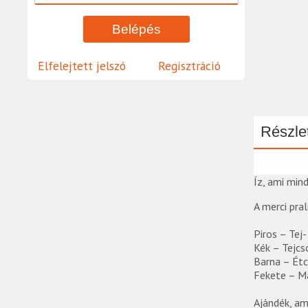
Elfelejtett jelszó
Regisztráció
Részlet
Íz, ami min
A merci pra
Piros – Tej
Kék – Tejcs
Barna – Étc
Fekete – M
Ajándék, am