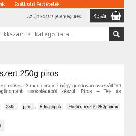
nk
Szállítási Feltételek
Kosár
Az Ön kosara jelenleg üres
szert 250g piros
nek kedves. A merci praliné négy gondosan összeállított
egfinomabb csokoládéból készül: Piros – Tej- és
,
250g
,
piros
,
Édességek
,
Merci desszert 250g piros
s