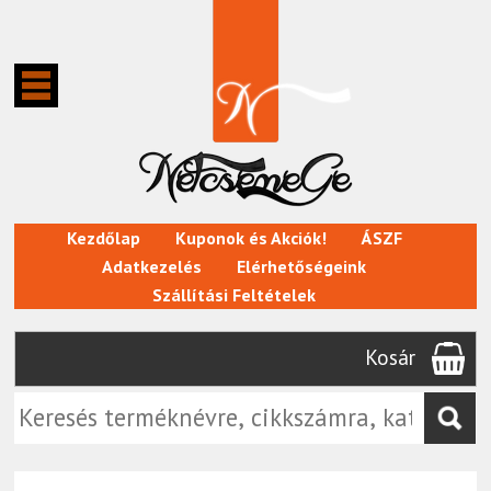
Kezdőlap
Kuponok és Akciók!
ÁSZF
Adatkezelés
Elérhetőségeink
Szállítási Feltételek
Kosár