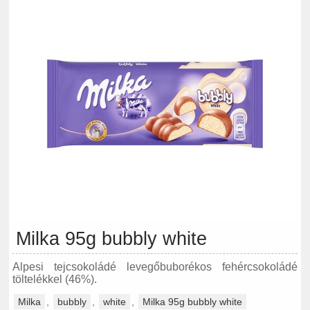
Milka 95g bubbly white
Alpesi tejcsokoládé levegőbuborékos fehércsokoládé
töltelékkel (46%).
Milka
,
bubbly
,
white
,
Milka 95g bubbly white