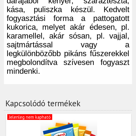
darájából kenyér, száraztészta,
kása, puliszka készül. Kedvelt
fogyasztási forma a pattogatott
kukorica, melyet akár édesen, pl.
karamellel, akár sósan, pl. vajjal,
sajtmártással vagy a
legkülönbözőbb pikáns fűszerekkel
megbolondítva szívesen fogyaszt
mindenki.
Kapcsolódó termékek
Jelenleg nem kapható