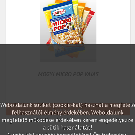
MOGYI MICRO POP VAJAS
Weboldalunk sütiket (cookie-kat) használ a megfelelő
Termék részletek
felhasználói élmény érdekében. Weboldalunk
megfelelő működése érdekében kérem engedélyezze
a sütik használatát!
A weboldal további használatával Ön tudomásul