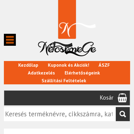
Kezdőlap
Kuponok és Akciók!
ÁSZF
Adatkezelés
Elérhetőségeink
Szállítási Feltételek
Kosár