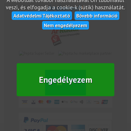
veszi, és elfogadja a cookie-k (sütik) használatát.
Adatvédelmi Tájékoztató
Bővebb információ
Árukereső.hu
Nem engedélyezem
marketplace partner
Engedélyezem