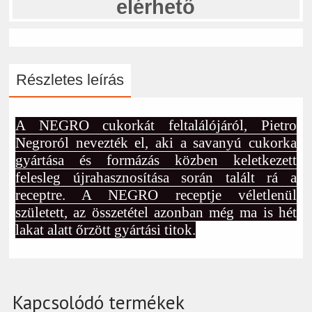
elérhető
Részletes leírás
A NEGRO cukorkát feltalálójáról, Pietro
Negroról nevezték el, aki a savanyú cukorka
gyártása és formázás közben keletkezett
felesleg újrahasznosítása során talált rá a
receptre. A NEGRO receptje véletlenül
született, az összetétel azonban még ma is hét
lakat alatt őrzött gyártási titok.
Kapcsolódó termékek