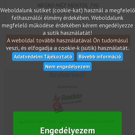
NEGRO MÉZ MENTOL 79G
Weboldalunk sütiket (cookie-kat) használ a megfelelő
felhasználói élmény érdekében. Weboldalunk
megfelelő működése érdekében kérem engedélyezze
a sütik használatát!
A weboldal további használatával Ön tudomásul
Termék részletek
veszi, és elfogadja a cookie-k (sütik) használatát.
Adatvédelmi Tájékoztató
Bővebb információ
Nem engedélyezem
Árukereső.hu
marketplace partner
Engedélyezem