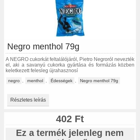
Negro menthol 79g
A NEGRO cukorkát feltalálójáról, Pietro Negroról nevezték
el, aki a savanyú cukorka gyártása és formázás közben
keletkezett felesleg újrahasznosí
negro
,
menthol
,
Édességek
,
Negro menthol 79g
Részletes leírás
402 Ft
Ez a termék jelenleg nem