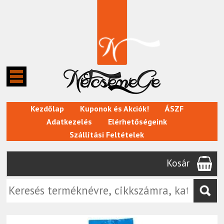
Kezdőlap
Kuponok és Akciók!
ÁSZF
Adatkezelés
Elérhetőségeink
Szállítási Feltételek
Kosár