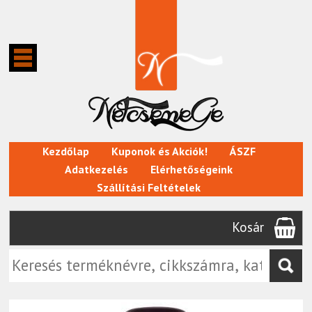
Kezdőlap
Kuponok és Akciók!
ÁSZF
Adatkezelés
Elérhetőségeink
Szállítási Feltételek
Kosár