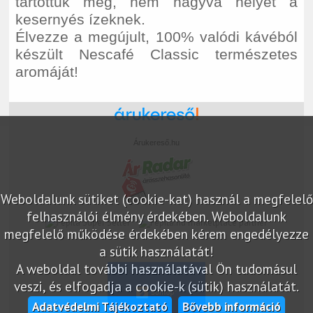
tartottuk meg, nem hagyva helyet a
kesernyés ízeknek.
Élvezze a megújult, 100% valódi kávéból
készült Nescafé Classic természetes
aromáját!
Árukereső.hu
Weboldalunk sütiket (cookie-kat) használ a megfelelő
felhasználói élmény érdekében. Weboldalunk
marketplace partner
megfelelő működése érdekében kérem engedélyezze
a sütik használatát!
A weboldal további használatával Ön tudomásul
veszi, és elfogadja a cookie-k (sütik) használatát.
Adatvédelmi Tájékoztató
Bővebb információ