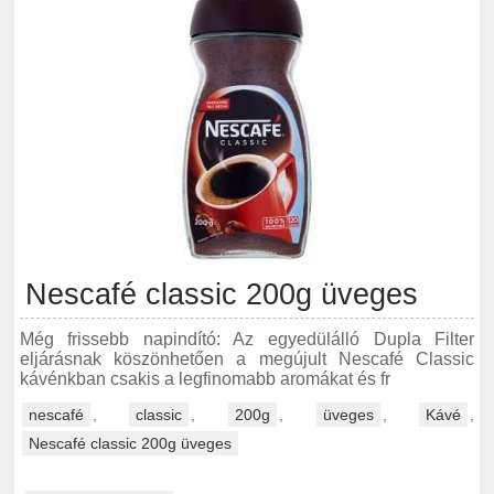
Nescafé classic 200g üveges
Még frissebb napindító: Az egyedülálló Dupla Filter
eljárásnak köszönhetően a megújult Nescafé Classic
kávénkban csakis a legfinomabb aromákat és fr
nescafé
,
classic
,
200g
,
üveges
,
Kávé
,
Nescafé classic 200g üveges