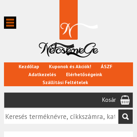
Kezdőlap
Kuponok és Akciók!
ÁSZF
Adatkezelés
Elérhetőségeink
Szállítási Feltételek
Kosár