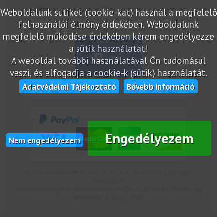
marketplace partner
Weboldalunk sütiket (cookie-kat) használ a megfelelő
felhasználói élmény érdekében. Weboldalunk
megfelelő működése érdekében kérem engedélyezze
a sütik használatát!
A weboldal további használatával Ön tudomásul
veszi, és elfogadja a cookie-k (sütik) használatát.
Adatvédelmi Tájékoztató
Bővebb információ
Engedélyezem
Nem engedélyezem
Az oldalon feltüntetek árak bruttó árak. Az árváltoztatás jogát
fenntartjuk!
www.netcsemege.hu, www.elelmiszer-hazhozszallitas.hu - Minden jog
fenntartva! © 2012 - 2020