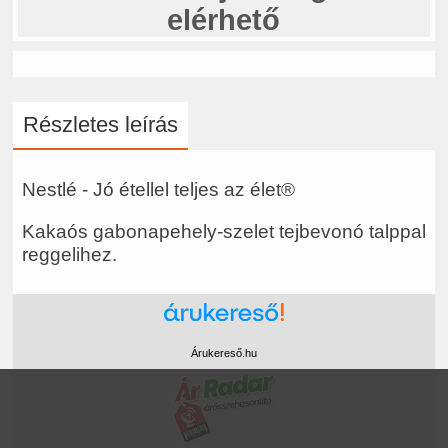
elérhető
Részletes leírás
Nestlé - Jó étellel teljes az élet®
Kakaós gabonapehely-szelet tejbevonó talppal
reggelihez.
Árukereső.hu