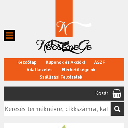
Kezdőlap
Kuponok és Akciók!
ÁSZF
Adatkezelés
Elérhetőségeink
Szállítási Feltételek
Kosár