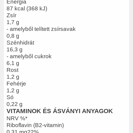
Energia
87 kcal (368 kJ)
Zsír
1,7 g
- amelyből telített zsírsavak
0,8 g
Szénhidrát
16,3 g
- amelyből cukrok
6,1 g
Rost
1,2 g
Fehérje
1,2 g
Só
0,22 g
VITAMINOK ÉS ÁSVÁNYI ANYAGOK
NRV %*
Riboflavin (B2-vitamin)
0,31 mg22%