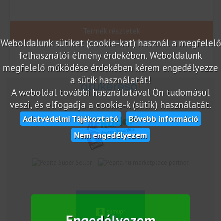
Termék részletek
Weboldalunk sütiket (cookie-kat) használ a megfelelő
felhasználói élmény érdekében. Weboldalunk
megfelelő működése érdekében kérem engedélyezze
a sütik használatát!
A weboldal további használatával Ön tudomásul
veszi, és elfogadja a cookie-k (sütik) használatát.
Árukereső.hu
Adatvédelmi Tájékoztató
Bővebb információ
Nem engedélyezem
marketplace partner
Engedélyezem