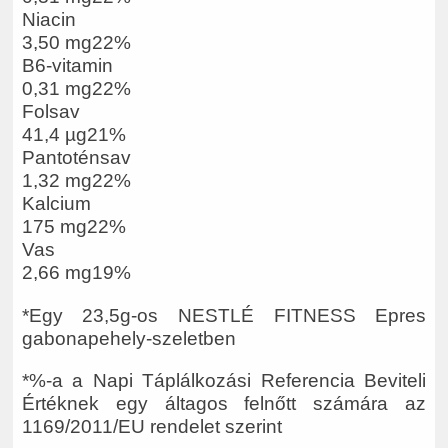
Niacin
3,50 mg22%
B6-vitamin
0,31 mg22%
Folsav
41,4 µg21%
Pantoténsav
1,32 mg22%
Kalcium
175 mg22%
Vas
2,66 mg19%
*Egy 23,5g-os NESTLÉ FITNESS Epres
gabonapehely-szeletben
*%-a a Napi Táplálkozási Referencia Beviteli
Értéknek egy áltagos felnőtt számára az
1169/2011/EU rendelet szerint