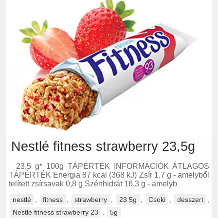
Nestlé fitness strawberry 23,5g
23,5 g* 100g TÁPÉRTÉK INFORMÁCIÓK ÁTLAGOS
TÁPÉRTÉK Energia 87 kcal (368 kJ) Zsír 1,7 g - amelyből
telített zsírsavak 0,8 g Szénhidrát 16,3 g - amelyb
nestlé
,
fitness
,
strawberry
,
23 5g
,
Csoki
,
desszert
,
Nestlé fitness strawberry 23
,
5g